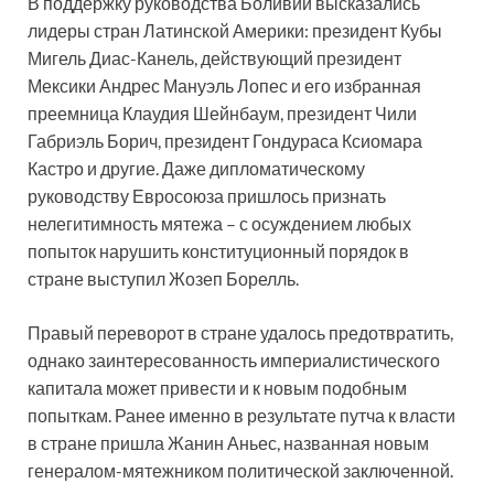
В поддержку руководства Боливии высказались
лидеры стран Латинской Америки: президент Кубы
Мигель Диас-Канель, действующий президент
Мексики Андрес Мануэль Лопес и его избранная
преемница Клаудия Шейнбаум, президент Чили
Габриэль Борич, президент Гондураса Ксиомара
Кастро и другие. Даже дипломатическому
руководству Евросоюза пришлось признать
нелегитимность мятежа – с осуждением любых
попыток нарушить конституционный порядок в
стране выступил Жозеп Борелль.
Правый переворот в стране удалось предотвратить,
однако заинтересованность империалистического
капитала может привести и к новым подобным
попыткам. Ранее именно в результате путча к власти
в стране пришла Жанин Аньес, названная новым
генералом-мятежником политической заключенной.