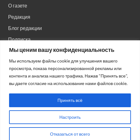
О газете
Редакция
Блог редакции
Подписка
Мы ценим вашу конфиденциальность
Правила поведения на сайте
Мы используем файлы cookie для улучшения вашего
Реклама
просмотра, показа персонализированной рекламы или
Старый сайт
контента и анализа нашего трафика. Нажав "Принять все",
вы даете согласие на использование нами файлов cookie.
Старый HTML сайт
Принять всё
Настроить
Авторсие права: © 2026
Газета "Советская Россия"
.
Отказаться от всего
Работает на Wordpress