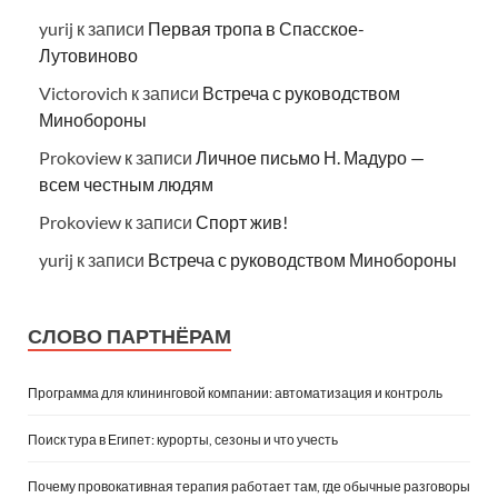
yurij
к записи
Первая тропа в Спасское-
Лутовиново
Victorovich
к записи
Встреча с руководством
Минобороны
Prokoview
к записи
Личное письмо Н. Мадуро —
всем честным людям
Prokoview
к записи
Спорт жив!
yurij
к записи
Встреча с руководством Минобороны
СЛОВО ПАРТНЁРАМ
Программа для клининговой компании: автоматизация и контроль
Поиск тура в Египет: курорты, сезоны и что учесть
Почему провокативная терапия работает там, где обычные разговоры