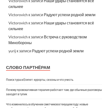
Victorovich
к записи
Наши удары становятся всё
сильнее
Victorovich
к записи
Радуют успехи родной земли
Victorovich
к записи
Наши удары становятся всё
сильнее
Victorovich
к записи
Встреча с руководством
Минобороны
yurij
к записи
Радуют успехи родной земли
СЛОВО ПАРТНЁРАМ
Поиск тура в Египет: курорты, сезоны и что учесть
Почему провокативная терапия работает там, где обычные разговоры
заходят в тупик
Что изменилось в обучении сметчиков в текущем году: новые