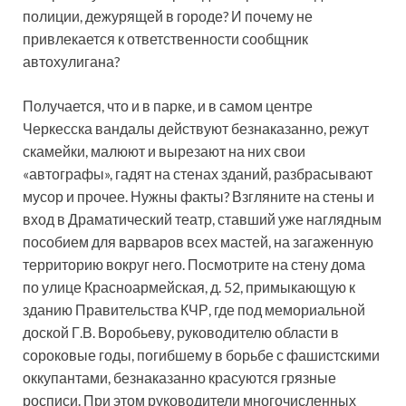
полиции, дежурящей в городе? И почему не
привлекается к ответственности сообщник
автохулигана?
Получается, что и в парке, и в самом центре
Черкесска вандалы действуют безнаказанно, режут
скамейки, малюют и вырезают на них свои
«автографы», гадят на стенах зданий, разбрасывают
мусор и прочее. Нужны факты? Взгляните на стены и
вход в Драматический театр, ставший уже наглядным
пособием для варваров всех мастей, на загаженную
территорию вокруг него. Посмотрите на стену дома
по улице Красноармейская, д. 52, примыкающую к
зданию Правительства КЧР, где под мемориальной
доской Г.В. Воробьеву, руководителю области в
сороковые годы, погибшему в борьбе с фашистскими
оккупантами, безнаказанно красуются грязные
росписи. При этом руководители многочисленных