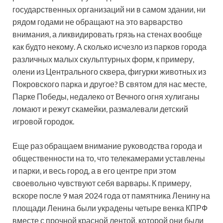
государственных организаций ни в самом здании, ни
рядом годами не обращают на это варварство
внимания, а ликвидировать грязь на стенах вообще
как будто некому. А сколько исчезло из парков города
различных малых скульптурных форм, к примеру,
олени из Центрального сквера, фигурки животных из
Покровского парка и другое? В святом для нас месте,
Парке Победы, недалеко от Вечного огня хулиганы
ломают и режут скамейки, размалевали детский
игровой городок.
Еще раз обращаем внимание руководства города и
общественности на то, что телекамерами уставлены
и парки, и весь город, а в его центре при этом
своевольно чувствуют себя варвары. К примеру,
вскоре после 9 мая 2024 года от памятника Ленину на
площади Ленина были украдены четыре венка КПРФ
вместе с прочной красной лентой, которой они были