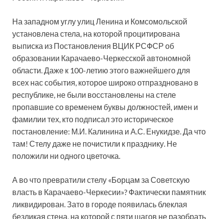
На западном углу улиц Ленина и Комсомольской
установлена стела, на которой процитирована
выписка из Постановления ВЦИК РСФСР об
образовании Карачаево-Черкесской автономной
области. Даже к 100-летию этого важнейшего для
всех нас события, которое широко отпраздновано в
республике, не были восстановлены на стеле
пропавшие со временем буквы должностей, имен и
фамилии тех, кто подписал это историческое
постановление: М.И. Калинина и А.С. Енукидзе. Да что
там! Стелу даже не почистили к празднику. Не
положили ни одного цветочка.
А во что превратили стелу «Борцам за Советскую
власть в Карачаево-Черкесии»? Фактически памятник
ликвидирован. Зато в городе появилась блеклая
безликая стена, на которой с пяти шагов не разобрать