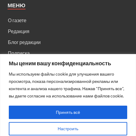
МЕНЮ
О газете
Редакция
Блог редакции
Подписка
Мы ценим вашу конфиденциальность
Правила поведения на сайте
Мы используем файлы cookie для улучшения вашего
Реклама
просмотра, показа персонализированной рекламы или
Старый сайт
контента и анализа нашего трафика. Нажав "Принять все",
вы даете согласие на использование нами файлов cookie.
Старый HTML сайт
Принять всё
Настроить