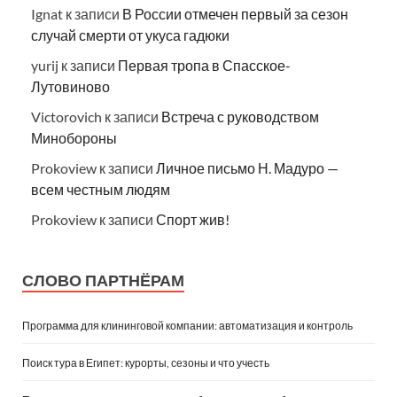
Ignat
к записи
В России отмечен первый за сезон
случай смерти от укуса гадюки
yurij
к записи
Первая тропа в Спасское-
Лутовиново
Victorovich
к записи
Встреча с руководством
Минобороны
Prokoview
к записи
Личное письмо Н. Мадуро —
всем честным людям
Prokoview
к записи
Спорт жив!
СЛОВО ПАРТНЁРАМ
Программа для клининговой компании: автоматизация и контроль
Поиск тура в Египет: курорты, сезоны и что учесть