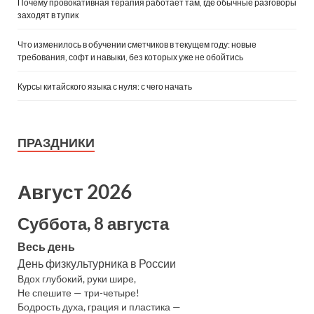
Почему провокативная терапия работает там, где обычные разговоры
заходят в тупик
Что изменилось в обучении сметчиков в текущем году: новые
требования, софт и навыки, без которых уже не обойтись
Курсы китайского языка с нуля: с чего начать
ПРАЗДНИКИ
Август 2026
Суббота, 8 августа
Весь день
День физкультурника в России
Вдох глубокий, руки шире,
Не спешите — три-четыре!
Бодрость духа, грация и пластика —