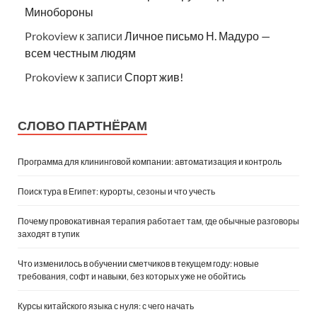
Минобороны
Prokoview
к записи
Личное письмо Н. Мадуро —
всем честным людям
Prokoview
к записи
Спорт жив!
СЛОВО ПАРТНЁРАМ
Программа для клининговой компании: автоматизация и контроль
Поиск тура в Египет: курорты, сезоны и что учесть
Почему провокативная терапия работает там, где обычные разговоры
заходят в тупик
Что изменилось в обучении сметчиков в текущем году: новые
требования, софт и навыки, без которых уже не обойтись
Курсы китайского языка с нуля: с чего начать