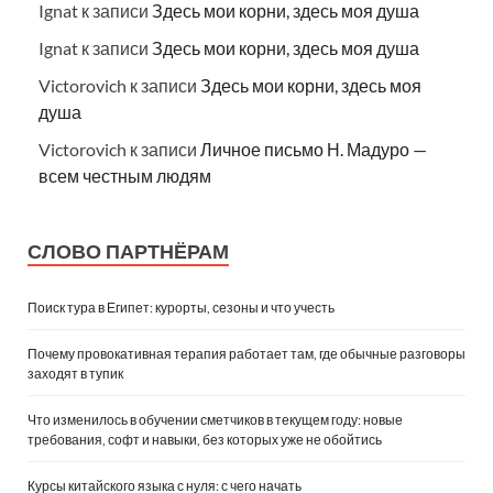
Ignat
к записи
Здесь мои корни, здесь моя душа
Ignat
к записи
Здесь мои корни, здесь моя душа
Victorovich
к записи
Здесь мои корни, здесь моя
душа
Victorovich
к записи
Личное письмо Н. Мадуро —
всем честным людям
СЛОВО ПАРТНЁРАМ
Поиск тура в Египет: курорты, сезоны и что учесть
Почему провокативная терапия работает там, где обычные разговоры
заходят в тупик
Что изменилось в обучении сметчиков в текущем году: новые
требования, софт и навыки, без которых уже не обойтись
Курсы китайского языка с нуля: с чего начать