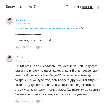
Комментариев: 2
Сначала
новые
Strycis
2 года назад
<
Ле Пен не сможет участвовать в выборах?
>
---------------------------
Если так, то слава Богу!
Ответить
0
Rosa
2 года назад
Ни минуты не сомневалась, что Марин Ле Пен не дадут
работать власти предержащие: опасный она человек для
власти Франции. У "свободной" Европы свои методы
устранения конкурентов, тем более в другими взглядами.
Такое ощущение, что во многих странах неадекватные
люди у власти, царит ложь и хаос. Капитализм со своими
"законами" правит миром, жестокость процветает.
Ответить
2