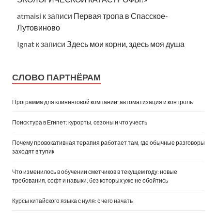
atmaisi
к записи
Первая тропа в Спасское-
Лутовиново
Ignat
к записи
Здесь мои корни, здесь моя душа
СЛОВО ПАРТНЁРАМ
Программа для клининговой компании: автоматизация и контроль
Поиск тура в Египет: курорты, сезоны и что учесть
Почему провокативная терапия работает там, где обычные разговоры
заходят в тупик
Что изменилось в обучении сметчиков в текущем году: новые
требования, софт и навыки, без которых уже не обойтись
Курсы китайского языка с нуля: с чего начать