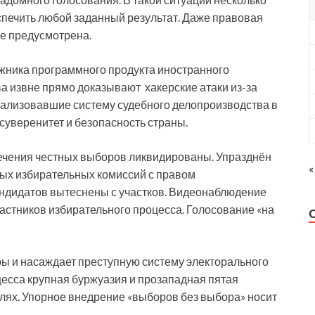
печить любой заданный результат. Даже правовая
не предусмотрена.
жника программного продукта иностранного
а извне прямо доказывают хакерские атаки из-за
рализовавшие систему судебного делопроизводства в
 суверенитет и безопасность страны.
чения честных выборов ликвидированы. Упразднён
«
вых избирательных комиссий с правом
андидатов вытеснены с участков. Видеонаблюдение
астников избирательного процесса. Голосование «на
ы и насаждает преступную систему электорального
цесса крупная буржуазия и прозападная пятая
елях. Упорное внедрение «выборов без выбора» носит