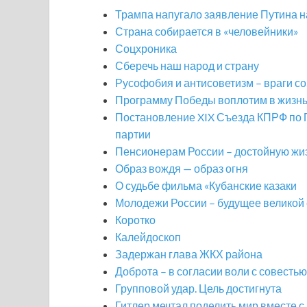
Трампа напугало заявление Путина 
Страна собирается в «человейники»
Соцхроника
Сберечь наш народ и страну
Русофобия и антисоветизм – враги с
Программу Победы воплотим в жизн
Постановление XIX Съезда КПРФ по П
партии
Пенсионерам России – достойную жи
Образ вождя — образ огня
О судьбе фильма «Кубанские казаки
Молодежи России – будущее великой
Коротко
Калейдоскоп
Задержан глава ЖКХ района
Доброта – в согласии воли с совестью
Групповой удар. Цель достигнута
Гитлер мечтал поделить мир вместе с