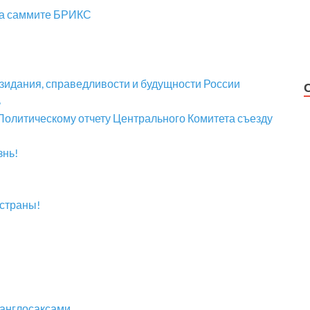
на саммите БРИКС
озидания, справедливости и будущности России
ь
олитическому отчету Центрального Комитета съезду
знь!
 страны!
 англосаксами