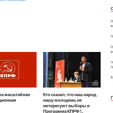
П
к
П
П
р
Ч
т
К
ла масштабная
Кто сказал, что наш народ,
ционная
нашу молодежь не
интересуют выборы и
Программа КПРФ?..