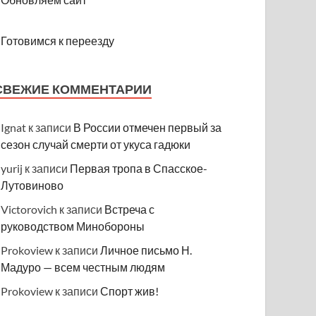
Готовимся к переезду
СВЕЖИЕ КОММЕНТАРИИ
Ignat
к записи
В России отмечен первый за
сезон случай смерти от укуса гадюки
yurij
к записи
Первая тропа в Спасское-
Лутовиново
Victorovich
к записи
Встреча с
руководством Минобороны
Prokoview
к записи
Личное письмо Н.
Мадуро — всем честным людям
Prokoview
к записи
Спорт жив!