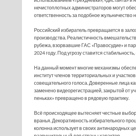
нечистоплотных администраторов могут обес
ответственность за подобное жульничество 
Российский избиратель превращается в зало
производства. Реалистичность вмешательств
рубежа, взорвавшие ГАС «Правосудие» и па
2024 году. Под угрозу ставится стабильность,
На данный момент многие механизмы обеспе
институт членов территориальных и участко
совещательного голоса. Доверенные лица к
заменено видеорегистрацией, закрытой от уч
пеньках» превращено в рядовую практику.
Всё происходящее вытесняет честные выбор
вранья. Декоративность избирательного про
колонна использует в своих антинародных ц
разрушительный для страны характер.