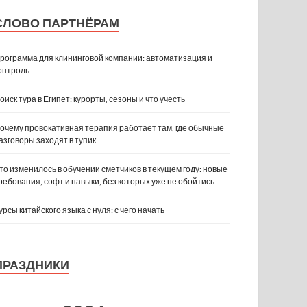
СЛОВО ПАРТНЁРАМ
рограмма для клининговой компании: автоматизация и
онтроль
оиск тура в Египет: курорты, сезоны и что учесть
очему провокативная терапия работает там, где обычные
азговоры заходят в тупик
то изменилось в обучении сметчиков в текущем году: новые
ребования, софт и навыки, без которых уже не обойтись
урсы китайского языка с нуля: с чего начать
ПРАЗДНИКИ