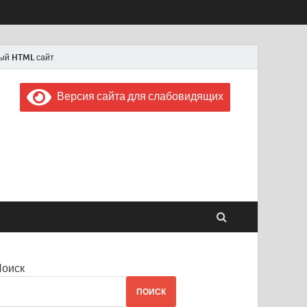
ый HTML сайт
Версия сайта для слабовидящих
 "Советская Россия"
 1956 года
Поиск
ПОИСК