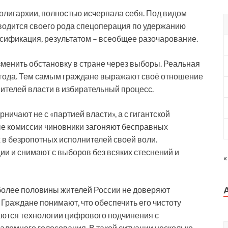
олигархии, полностью исчерпала себя. Под видом
водится своего рода спецоперация по удержанию
ьсификация, результатом – всеобщее разочарование.
зменить обстановку в стране через выборы. Реальная
т года. Тем самым граждане выражают своё отношение
ителей власти в избирательный процесс.
ичают не с «партией власти», а с гигантской
е комиссии чиновники загоняют бесправных
в безропотных исполнителей своей воли.
и и снимают с выборов без всяких стеснений и
«
более половины жителей России не доверяют
Граждане понимают, что обеспечить его чистоту
аются технологии цифрового подчинения с
надомного голосования. В такой ситуации несколько