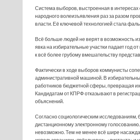
Система выборов, выстроенная в интересах 
народного волеизъявления раз за разом про
власти. Её ключевой технологией стала фал
Всё больше людей не верят в возможность и
явка на избирательные участки падает год о
к всё более грубому вмешательству представ
Фактически в ходе выборов коммунисты соперн
административной машиной. В избирательны
работников бюджетной сферы, превращая их 
Кандидатам от КПРФ отказывают в регистраци
объяснений.
Согласно социологическим исследованиям, 
дистанционному электронному голосованию. 
невозможно. Тем не менее всё шире насажд
использованием «трёхдневки», «дистанта» и 