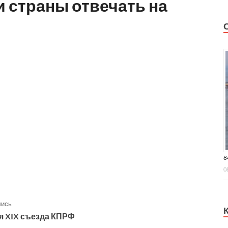
 страны отвечать на
8
0
лись
 XIX съезда КПРФ