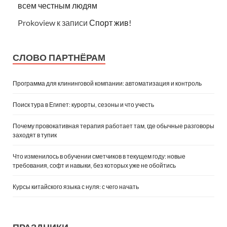
всем честным людям
Prokoview
к записи
Спорт жив!
СЛОВО ПАРТНЁРАМ
Программа для клининговой компании: автоматизация и контроль
Поиск тура в Египет: курорты, сезоны и что учесть
Почему провокативная терапия работает там, где обычные разговоры
заходят в тупик
Что изменилось в обучении сметчиков в текущем году: новые
требования, софт и навыки, без которых уже не обойтись
Курсы китайского языка с нуля: с чего начать