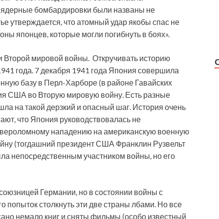
м ядерные бомбардировки были названы не
ье утверждается, что атомный удар якобы спас не
оны японцев, которые могли погибнуть в боях».
и Второй мировой войны. Откручивать историю
1941 года. 7 декабря 1941 года Япония совершила
ную базу в Перл-Харборе (в районе Гавайских
ия США во Вторую мировую войну. Есть разные
шла на такой дерзкий и опасный шаг. История очень
ают, что Япония руководствовалась не
к вероломному нападению на американскую военную
войну (тогдашний президент США Франклин Рузвельт
ыла непосредственным участником войны, но его
союзницей Германии, но в состоянии войны с
 попыток столкнуть эти две страны лбами. Но все
сано немало книг и сняты фильмы (особо известный