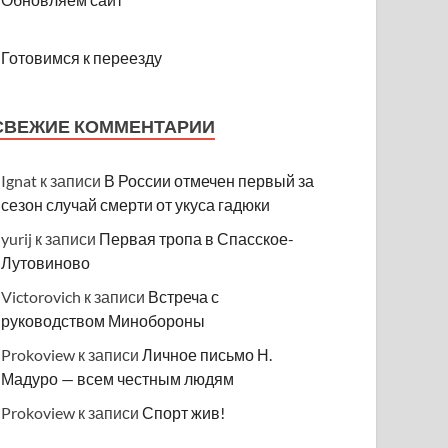
Готовимся к переезду
СВЕЖИЕ КОММЕНТАРИИ
Ignat
к записи
В России отмечен первый за
сезон случай смерти от укуса гадюки
yurij
к записи
Первая тропа в Спасское-
Лутовиново
Victorovich
к записи
Встреча с
руководством Минобороны
Prokoview
к записи
Личное письмо Н.
Мадуро — всем честным людям
Prokoview
к записи
Спорт жив!