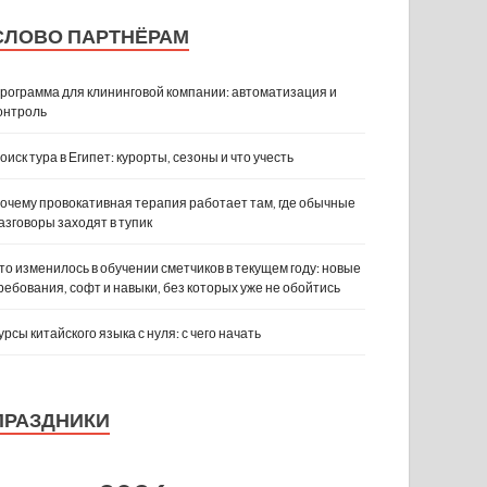
СЛОВО ПАРТНЁРАМ
рограмма для клининговой компании: автоматизация и
онтроль
оиск тура в Египет: курорты, сезоны и что учесть
очему провокативная терапия работает там, где обычные
азговоры заходят в тупик
то изменилось в обучении сметчиков в текущем году: новые
ребования, софт и навыки, без которых уже не обойтись
урсы китайского языка с нуля: с чего начать
ПРАЗДНИКИ