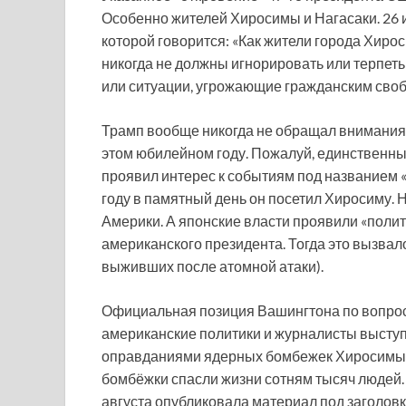
Особенно жителей Хиросимы и Нагасаки. 26
которой говорится: «Как жители города Хир
никогда не должны игнорировать или терпет
или ситуации, угрожающие гражданским своб
Трамп вообще никогда не обращал внимания н
этом юбилейном году. Пожалуй, единственны
проявил интерес к событиям под названием «
году в памятный день он посетил Хиросиму. 
Америки. А японские власти проявили «полит
американского президента. Тогда это вызвал
выживших после атомной атаки).
Официальная позиция Вашингтона по вопро
американские политики и журналисты выступи
оправданиями ядерных бомбежек Хиросимы и 
бомбёжки спасли жизни сотням тысяч людей. В
августа опубликовала материал под заголовк