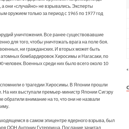
 а они «случайно» не взрывались. Эксперты
ным оружием только за период с 1965 по 1977 год
орудий уничтожения. Все ранее существовавшие
о для того, чтобы уничтожать врага на поле боя.
 военных, ни гражданских. И вторых может быть
е атомных бомбардировок Хиросимы и Нагасаки, по
00 человек. Военных среди них было всего около 10
«
 вспомнили о трагедии Хиросимы. В Японии прошли
. На них выступали премьер-министр Японии Сигэру
 обратили внимание на то, что они не назвали
иму.
аходящемся в самом эпицентре ядерного взрыва, был
таря ООН Антониу Гутерриша. Послание зачитал