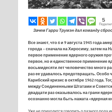
5
Подели
Зачем Гарри Трумэн дал команду сбро
Все знают, что 6 и 9 августа 1945 года 
города – сначала на Хиросиму, затем на Н
первое применение ядерного оружия прот
первое, но и единственное применение я
восьмидесяти лет человечество много ра
раз ее удавалось предотвращать. Особо 
Карибский кризис в октябре 1962 года. Т
между Соединенными Штатами и Советски
двадцати раз оказывалось на грани ядерн
осознанно могла быть нажата «ядерная к
Уже не приходится говорить о разного рода 