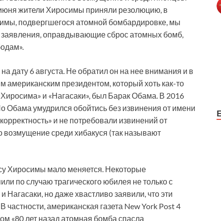
 июня жители Хиросимы приняли резолюцию, в
осимы, подвергшегося атомной бомбардировке, мы
ь заявления, оправдывающие сброс атомных бомб,
одам».
а дату 6 августа. Не обратил он на нее внимания и в
м американским президентом, который хоть как-то
Хиросима» и «Нагасаки», был Барак Обама. В 2016
Но Обама умудрился обойтись без извинения от имени
корректность» и не потребовали извинений от
о возмущение среди хибакуся (так называют
су Хиросимы мало меняется. Некоторые
ли по случаю трагического юбилея не только с
Нагасаки, но даже хвастливо заявили, что эти
 частности, американская газета New York Post 4
ом «80 лет назад атомная бомба спасла