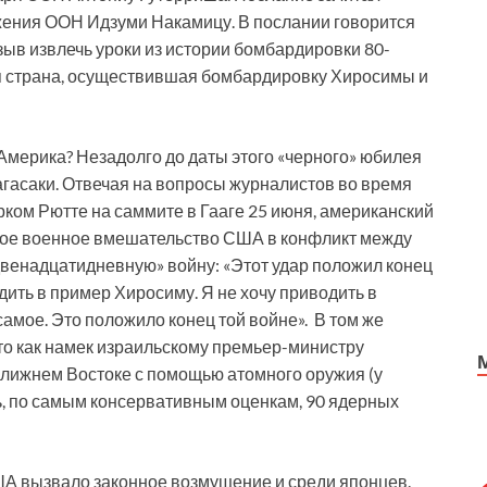
жения ООН Идзуми Накамицу. В послании говорится
зыв извлечь уроки из истории бомбардировки 80-
ся страна, осуществившая бомбардировку Хиросимы и
 Америка? Незадолго до даты этого «черного» юбилея
гасаки. Отвечая на вопросы журналистов во время
ком Рютте на саммите в Гааге 25 июня, американский
ямое военное вмешательство США в конфликт между
венадцатидневную» войну: «Этот удар положил конец
дить в пример Хиросиму. Я не хочу приводить в
 самое. Это положило конец той войне». В том же
о как намек израильскому премьер-министру
 Ближнем Востоке с помощью атомного оружия (у
ь, по самым консервативным оценкам, 90 ядерных
ША вызвало законное возмущение и среди японцев.