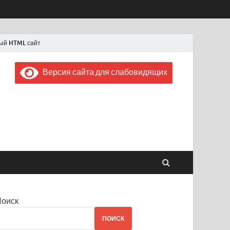
ый HTML сайт
Версия сайта для слабовидящих
 "Советская Россия"
 1956 года
Поиск
ПОИСК