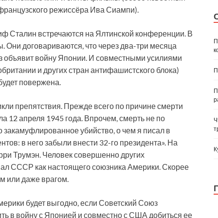
а французского режиссёра Ива Сиампи).
сиф Сталин встречаются на Ялтинской конференции. В
П
. Они договариваются, что через два-три месяца
к
з объявит войну Японии. И совместными усилиями
ритании и других стран антифашистского блока)
П
будет повержена.
П
р
икли препятствия. Прежде всего по причине смерти
а 12 апреля 1945 года. Впрочем, смерть не по
Ч
т
 закамуфлированное убийство, о чем я писал в
тов: в него забыли внести 32-го президента». На
К
арри Трумэн. Человек совершенно других
мал СССР как настоящего союзника Америки. Скорее
м или даже врагом.
Америки будет выгодно, если Советский Союз
ть в войну с Японией и совместно с США добиться ее