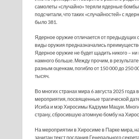
самолеты «случайно» теряли ядерные бомбы,
подсчитали, что таких «случайностей» с ядер
было 381.
Ядерное оружие отличается от предыдущих 
виды оружия предназначались преимущественн
Ядерное оружие не будет щадить никого – ни
намного больше. Между прочим, в результат
разным оценкам, погибло от 150 000 до 250 0
тысяч.
Во многих странах мира 6 августа 2025 года
мероприятия, посвященные трагической дате
Исиба и мэр Хиросимы Кадзуми Мацуи. Многие
страну, сбросившую атомную бомбу на Хирос
На мероприятии в Хиросиме в Парке мира, н
зачитан текст послания Генерального секре