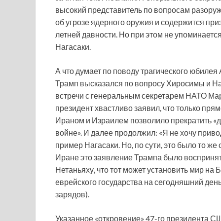
высокий представитель по вопросам разору
об угрозе ядерного оружия и содержится при
летней давности. Но при этом не упоминает
Нагасаки.
А что думает по поводу трагического юбилея
Трамп высказался по вопросу Хиросимы и На
встречи с генеральным секретарем НАТО Мар
президент хвастливо заявил, что только пр
Ираном и Израилем позволило прекратить «д
войне». И далее продолжил: «Я не хочу приво
пример Нагасаки. Но, по сути, это было то же
Иране это заявление Трампа было воспринят
Нетаньяху, что тот может установить мир на
еврейского государства на сегодняшний ден
зарядов).
Указанное «откровение» 47-го президента С