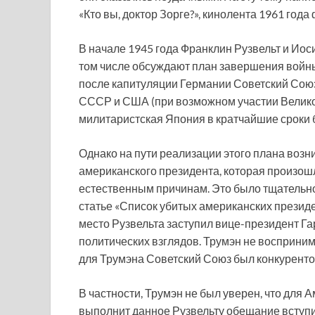
«Кто вы, доктор Зорге?», кинолента 1961 год
В начале 1945 года Франклин Рузвельт и Ио
том числе обсуждают план завершения войны
после капитуляции Германии Советский Сою
СССР и США (при возможном участии Великоб
милитаристская Япония в кратчайшие сроки 
Однако на пути реализации этого плана возн
американского президента, которая произошл
естественным причинам. Это было тщательно
статье «Список убитых американских президен
место Рузвельта заступил вице-президент Г
политических взглядов. Трумэн не восприни
для Трумэна Советский Союз был конкуренто
В частности, Трумэн не был уверен, что для 
выполнит данное Рузвельту обещание вступи