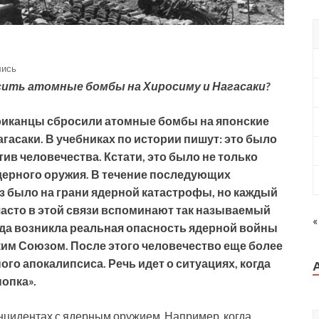
лись
сить атомные бомбы на Хиросиму и Нагасаки?
американцы сбросили атомные бомбы на японские
агасаки. В учебниках по истории пишут: это было
ив человечества. Кстати, это было не только
дерного оружия. В течение последующих
з было на грани ядерной катастрофы, но каждый
часто в этой связи вспоминают так называемый
«
огда возникла реальная опасность ядерной войны
м Союзом. После этого человечество еще более
ого апокалипсиса. Речь идет о ситуациях, когда
нопка».
инцидентах с ядерным оружием. Например, когда