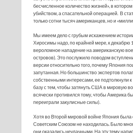
бесчисленное количество жизней», в которо
убийством, а спасательной операцией. В стат
только сотни тысяч американцев, но и «милли
Мы имеем дело с грубым искажением истори
Хиросимы надо, по крайней мере, к декабрю 
вероломное нападение на американскую воен
островов). Это послужило поводом вступлен
версии относительно того, почему Япония по
запутанная. Но большинство экспертов полаг
собственными интересами, ее подтолкнули 
базу с тем, чтобы затянуть США в мировую 
всячески противился тому, чтобы Америка б
переиграли закулисные силы).
Хотя во Второй мировой войне Япония была 
Советским Союзом не находилась. Было много
они оказались неудачными. На эту тему напи