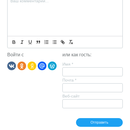
Войти с
или как гость:
Имя
*
Почта
*
Веб-сайт