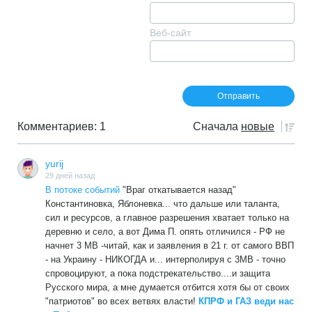
Веб-сайт
Комментариев: 1
Сначала
новые
yurij
29 дней назад
В потоке событий
"Враг откатывается назад"
Константиновка, Яблоневка... что дальше или таланта,
сил и ресурсов, а главное разрешения хватает только на
деревню и село, а вот Дима П. опять отличился - РФ не
начнет 3 МВ -читай, как и заявления в 21 г. от самого ВВП
- на Украину - НИКОГДА и... интерполируя с 3МВ - точно
спровоцируют, а пока подстрекательство....и защита
Русского мира, а мне думается отбится хотя бы от своих
"патриотов" во всех ветвях власти!
КПРФ и ГАЗ веди нас