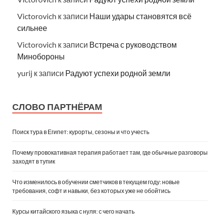
Victorovich
к записи
Наши удары становятся всё
сильнее
Victorovich
к записи
Встреча с руководством
Минобороны
yurij
к записи
Радуют успехи родной земли
СЛОВО ПАРТНЁРАМ
Поиск тура в Египет: курорты, сезоны и что учесть
Почему провокативная терапия работает там, где обычные разговоры
заходят в тупик
Что изменилось в обучении сметчиков в текущем году: новые
требования, софт и навыки, без которых уже не обойтись
Курсы китайского языка с нуля: с чего начать