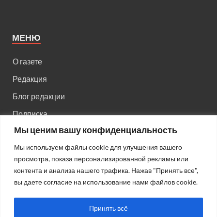
МЕНЮ
О газете
Редакция
Блог редакции
Подписка
Мы ценим вашу конфиденциальность
Правила поведения на сайте
Мы используем файлы cookie для улучшения вашего
Реклама
просмотра, показа персонализированной рекламы или
Старый сайт
контента и анализа нашего трафика. Нажав "Принять все",
вы даете согласие на использование нами файлов cookie.
Старый HTML сайт
Принять всё