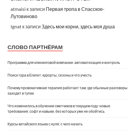
atmaisi
к записи
Первая тропа в Спасское-
Лутовиново
Ignat
к записи
Здесь мои корни, здесь моя душа
СЛОВО ПАРТНЁРАМ
Программа для клининговой компании: автоматизация и контроль
Поиск тура в Египет: курорты, сезоны и что учесть
Почему провокативная терапия работает там, где обычные разговоры
заходят в тупик
Что изменилось в обучении сметчиков в текущем году: новые
требования, софт и навыки, без которых уже не обойтись
Курсы китайского языка с нуля: с чего начать