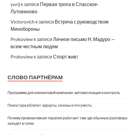
yurij
к записи
Первая тропа в Спасское-
Лутовиново
Victorovich
к записи
Встреча с руководством
Минобороны
Prokoview
к записи
Личное письмо Н. Мадуро —
всем честным людям
Prokoview
к записи
Спорт жив!
СЛОВО ПАРТНЁРАМ
Программа для клининговой компании: автоматизация и контроль
Поиск тура в Египет: курорты, сезоны и что учесть
Почему провокативная терапия работает там, где обычные разговоры
заходят в тупик