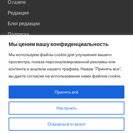
О газете
Редакция
Блог редакции
Подписка
Мы ценим вашу конфиденциальность
Правила поведения на сайте
Мы используем файлы cookie для улучшения вашего
Реклама
просмотра, показа персонализированной рекламы или
Старый сайт
контента и анализа нашего трафика. Нажав "Принять все",
вы даете согласие на использование нами файлов cookie.
Старый HTML сайт
Принять всё
Настроить
Авторсие права: © 2026
Газета "Советская Россия"
.
Отказаться от всего
Работает на Wordpress