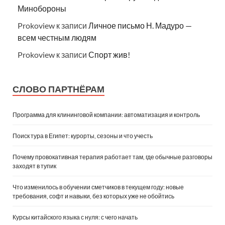
Минобороны
Prokoview
к записи
Личное письмо Н. Мадуро —
всем честным людям
Prokoview
к записи
Спорт жив!
СЛОВО ПАРТНЁРАМ
Программа для клининговой компании: автоматизация и контроль
Поиск тура в Египет: курорты, сезоны и что учесть
Почему провокативная терапия работает там, где обычные разговоры
заходят в тупик
Что изменилось в обучении сметчиков в текущем году: новые
требования, софт и навыки, без которых уже не обойтись
Курсы китайского языка с нуля: с чего начать