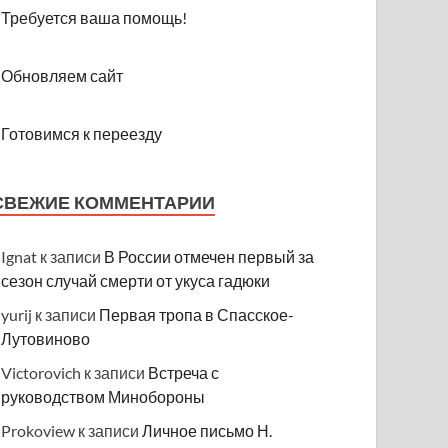
Требуется ваша помощь!
Обновляем сайт
Готовимся к переезду
СВЕЖИЕ КОММЕНТАРИИ
Ignat
к записи
В России отмечен первый за
сезон случай смерти от укуса гадюки
yurij
к записи
Первая тропа в Спасское-
Лутовиново
Victorovich
к записи
Встреча с
руководством Минобороны
Prokoview
к записи
Личное письмо Н.