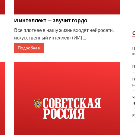
И интеллект — звучит гордо
Все плотнее в нашу жизнь входят нейросети,
искусственный интеллект (ИИ) ...
Подробнее
П
к
П
П
р
Ч
т
К