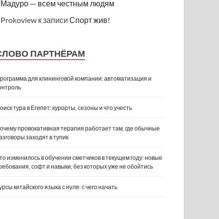
Мадуро — всем честным людям
Prokoview
к записи
Спорт жив!
СЛОВО ПАРТНЁРАМ
рограмма для клининговой компании: автоматизация и
онтроль
оиск тура в Египет: курорты, сезоны и что учесть
очему провокативная терапия работает там, где обычные
азговоры заходят в тупик
то изменилось в обучении сметчиков в текущем году: новые
ребования, софт и навыки, без которых уже не обойтись
урсы китайского языка с нуля: с чего начать