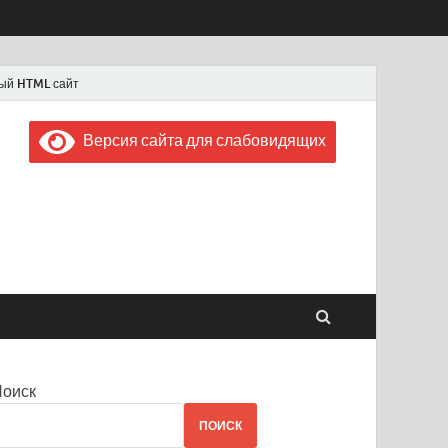
ый HTML сайт
Версия сайта для слабовидящих
 "Советская Россия"
 1956 года
Поиск
ПОИСК