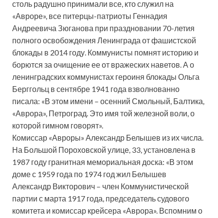
столь радушно принимали все, кто служил на
«Авроре», все питерцы-патриоты Геннадия
Андреевича Зюганова при праздновании 70-летия
полного освобождения Ленинграда от фашистской
блокады в 2014 году. Коммунисты помнят историю и
борются за очищение ее от вражеских наветов. А о
ленинградских коммунистах героиня блокады Ольга
Берггольц в сентябре 1941 года взволнованно
писала: «В этом имени – осенний Смольный, Балтика,
«Аврора», Петроград. Это имя той железной воли, о
которой гимном говорят».
Комиссар «Авроры» Александр Белышев из их числа.
На Большой Пороховской улице, 33, установлена в
1987 году гранитная мемориальная доска: «В этом
доме с 1959 года по 1974 год жил Белышев
Александр Викторович – член Коммунистической
партии с марта 1917 года, председатель судового
комитета и комиссар крейсера «Аврора». Вспомним о