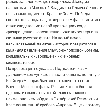
резким заявлением, где говорилось: «Вслед за
нападками на Мавзолей Владимира Ильича Ленина и
попытками подменить Красное Знамя Победы
советского народа над гитлеровским фашизмом, мы
стали свидетелями новой провокации», когда
«развращенная новоявленная «элита» осквернила
святыню русского флота. На целый вечер
величественный памятник истории превратился в
кабак для развлечения гламурно-попсовой богемы,
криминальных нуворишей и их чиновных
крышевателей».
Но провокация не удалась. Под настойчивым
давлением коммунистов власть пошла на попятную.
Крейсер «Аврора» был вновь включен в состав
Военно-Морского флота России. Как его боевая
единица и символ воинской славы моряков с
наименованием: «Ордена Октябрьской Революции
Краснознаменный крейсер «Аврора». Еще и поэтому