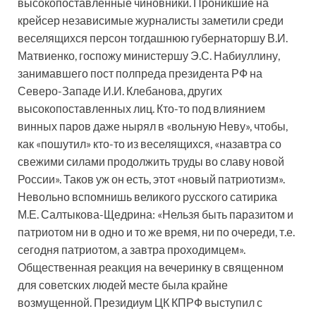
высокопоставленные чиновники. Проникшие на
крейсер независимые журналисты заметили среди
веселящихся персон тогдашнюю губернаторшу В.И.
Матвиенко, госпожу министершу Э.С. Набиуллину,
занимавшего пост полпреда президента РФ на
Северо-Западе И.И. Клебанова, других
высокопоставленных лиц. Кто-то под влиянием
винных паров даже нырял в «вольную Неву», чтобы,
как «пошутил» кто-то из веселящихся, «назавтра со
свежими силами продолжить труды во славу новой
России». Таков уж он есть, этот «новый патриотизм».
Невольно вспомнишь великого русского сатирика
М.Е. Салтыкова-Щедрина: «Нельзя быть паразитом и
патриотом ни в одно и то же время, ни по очереди, т.е.
сегодня патриотом, а завтра проходимцем».
Общественная реакция на вечеринку в священном
для советских людей месте была крайне
возмущенной. Президиум ЦК КПРФ выступил с