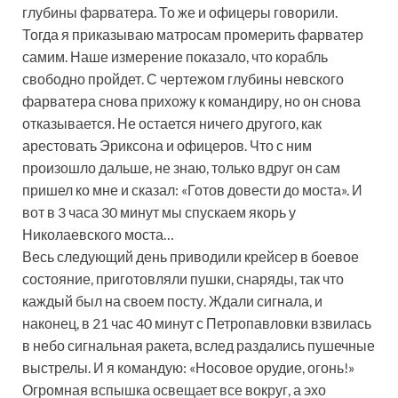
глубины фарватера. То же и офицеры говорили.
Тогда я приказываю матросам промерить фарватер
самим. Наше измерение показало, что корабль
свободно пройдет. С чертежом глубины невского
фарватера снова прихожу к командиру, но он снова
отказывается. Не остается ничего другого, как
арестовать Эриксона и офицеров. Что с ним
произошло дальше, не знаю, только вдруг он сам
пришел ко мне и сказал: «Готов довести до моста». И
вот в 3 часа 30 минут мы спускаем якорь у
Николаевского моста…
Весь следующий день приводили крейсер в боевое
состояние, приготовляли пушки, снаряды, так что
каждый был на своем посту. Ждали сигнала, и
наконец, в 21 час 40 минут с Петропавловки взвилась
в небо сигнальная ракета, вслед раздались пушечные
выстрелы. И я командую: «Носовое орудие, огонь!»
Огромная вспышка освещает все вокруг, а эхо