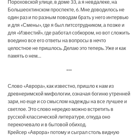
Пороховской улице, в доме 33, а я невдалеке, на
Большеохтинском проспекте, 6. Мне доводилось не
один раз и по разным поводам брать у него интервью
и для «Смены», где я был литсотрудником, а позже и
для «Известий», где работал собкором, но вот сложить
воедино все его ответы на вопросы в нечто
целостное не пришлось. Делаю это теперь. Уже и как
память о нем…
***
Слово «Аврора», как известно, пришло к нам из
древнеримской мифологии, означая богиню утренней
зари, но еще и со смыслом надежды на все лучшее и
светлое. Это слово нередко можно встретить в
русской классической литературе, откуда оно
перекочевало и в бытовой обиход.
Крейсер «Аврора» потому и сыграл столь видную