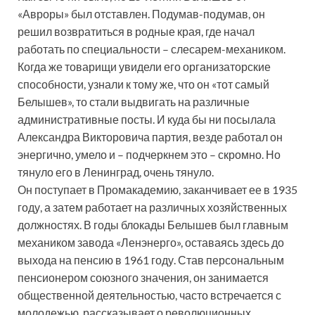
«Авроры» был отставлен. Подумав-подумав, он
решил возвратиться в родные края, где начал
работать по специальности – слесарем-механиком.
Когда же товарищи увидели его организаторские
способности, узнали к тому же, что он «тот самый
Белышев», то стали выдвигать на различные
административные посты. И куда бы ни посылала
Александра Викторовича партия, везде работал он
энергично, умело и – подчеркнем это – скромно. Но
тянуло его в Ленинград, очень тянуло.
Он поступает в Промакадемию, заканчивает ее в 1935
году, а затем работает на различных хозяйственных
должностях. В годы блокады Белышев был главным
механиком завода «Ленэнерго», оставаясь здесь до
выхода на пенсию в 1961 году. Став персональным
пенсионером союзного значения, он занимается
общественной деятельностью, часто встречается с
молодежью, рассказывает о революционных