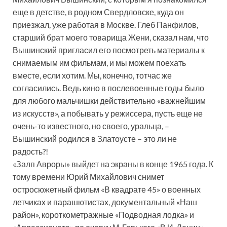
еще в детстве, в родном Свердловске, куда он
приезжал, уже работая в Москве. Глеб Панфилов,
старший брат моего товарища Жени, сказал нам, что
Вышинский пригласил его посмотреть материалы к
снимаемым им фильмам, и мы можем поехать
вместе, если хотим. Мы, конечно, тотчас же
согласились. Ведь кино в послевоенные годы было
для любого мальчишки действительно «важнейшим
из искусств», а побывать у режиссера, пусть еще не
очень-то известного, но своего, уральца, –
Вышинский родился в Златоусте – это ли не
радость?!
«Залп Авроры» выйдет на экраны в конце 1965 года. К
тому времени Юрий Михайлович снимет
остросюжетный фильм «В квадрате 45» о военных
летчиках и парашютистах, документальный «Наш
район», короткометражные «Подводная лодка» и