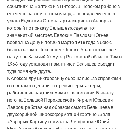
событиях на Балтике и в Питере. В Невском районе в
его честь назовут потом улицу, а неподалеку есть и
улица Евдокима Огнева, артиллериста «Авроры»,
который по приказу Белышева сделал тот
знаменитый выстрел. Евдоким Павлович Огнев
воевал на Дону и погиб в марте 1918 года в бою с
белоказаками. Похоронен Огнев в братской могиле
на хуторе Казачий Хомутец Ростовской области. Там в
1966 году установят памятник, и Белышев съездит
туда помянуть друга…
К Александру Викторовичу обращались за справками
и советами сценаристы, режиссеры, актеры,
работавшие над фильмами о революции. Бывал у
него на Большой Пороховской и Кирилл Юрьевич
Лавров, работая над образом самого Белышева в
двухсерийной широкоформатной картине «Залп
«Авроры». Картину снимал на Ленфильме Юрий
Михайлович Вышинский, с которым я познакомился