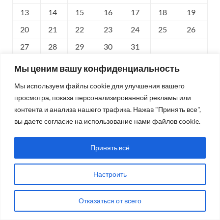
13
14
15
16
17
18
19
20
21
22
23
24
25
26
27
28
29
30
31
Мы ценим вашу конфиденциальность
Сен »
Мы используем файлы cookie для улучшения вашего
просмотра, показа персонализированной рекламы или
ОПРОС
контента и анализа нашего трафика. Нажав "Принять все",
вы даете согласие на использование нами файлов cookie.
Подорожание чего Вы сильнее всего ощутили в
последнее время?
Принять всё
Продукты
Настроить
Лекарства
Транспорт
Отказаться от всего
Одежда