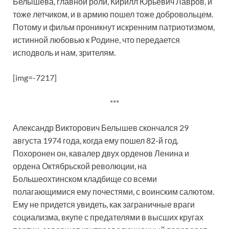
Белышева, главной роли, Кирилл Юрьевич Лавров, и
тоже летчиком, и в армию пошел тоже добровольцем.
Потому и фильм проникнут искренним патриотизмом,
истинной любовью к Родине, что передается
исподволь и нам, зрителям.
[img=-7217]
***
Александр Викторович Белышев скончался 29
августа 1974 года, когда ему пошел 82-й год.
Похоронен он, кавалер двух орденов Ленина и
ордена Октябрьской революции, на
Большеохтинском кладбище со всеми
полагающимися ему почестями, с воинским салютом.
Ему не придется увидеть, как заграничные враги
социализма, вкупе с предателями в высших кругах