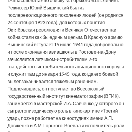
«Аппассионата» по очерку М. Горького «В.И. Ленин».
Режиссер Юрий Вышинский был из
послереволюционного поколения людей (он родился
24 сентября 1923 года), для которых понятия
Октябрьская революция и Великая Отечественная
война стали как бы единым целым. В Красную армию
Вышинский вступает 15 июля 1941 года добровольно
и после окончания авиашколы в Ростове-на-Дону
зачисляется летчиком-истребителем 2-го
гвардейского истребительного авиационного корпуса
и служит там до января 1945 года, когда его боевой
вылет заканчивается тяжелым ранением.
Подлечившись, он поступает во Всесоюзный
государственный институт кинематографии (ВГИК),
занимается в мастерской И.А. Савченко, у которого он
сыграл эпизодическую роль в кинокартине «Третий
удар», позже работает на киностудиях имени А.П.
Довженко и А.М. Горького. Воевал и исполнитель роли