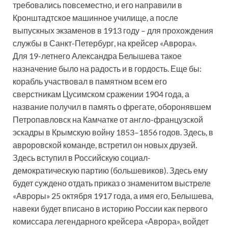
требовались повсеместно, и его направили в
Кронштадтское машинное училище, а после
выпускных экзаменов в 1913 году – для прохождения
службы в Санкт-Петербург, на крейсер «Аврора».
Для 19-летнего Александра Белышева такое
назначение было на радость и в гордость. Еще бы:
корабль участвовал в памятном всем его
сверстникам Цусимском сражении 1904 года, а
название получил в память о фрегате, оборонявшем
Петропавловск на Камчатке от англо-французской
эскадры в Крымскую войну 1853–1856 годов. Здесь, в
авроровской команде, встретил он новых друзей.
Здесь вступил в Российскую социал-
демократическую партию (большевиков). Здесь ему
будет суждено отдать приказ о знаменитом выстреле
«Авроры» 25 октября 1917 года, а имя его, Белышева,
навеки будет вписано в историю России как первого
комиссара легендарного крейсера «Аврора», войдет