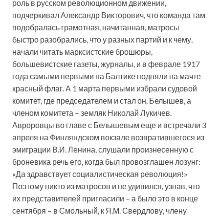
роль в русском революционном движении,
подчеркивал Александр Викторович, что команда там
подобралась грамотная, начитанная, матросы
быстро разобрались, что у разных партий и к чему,
начали читать марксистские брошюры,
большевистские газеты, журналы, и в феврале 1917
года самыми первыми на Балтике подняли на мачте
красный флаг. А 1 марта первыми избрали судовой
комитет, где председателем и стал он, Белышев, а
членом комитета – земляк Николай Лукичев.
Авроровцы во главе с Белышевым еще и встречали 3
апреля на Финляндском вокзале возвратившегося из
эмиграции В.И. Ленина, слушали произнесенную с
броневика речь его, когда был провозглашен лозунг:
«Да здравствует социалистическая революция!»
Поэтому никто из матросов и не удивился, узнав, что
их представителей пригласили – а было это в конце
сентября – в Смольный, к Я.М. Свердлову, члену