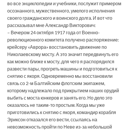
во все энциклопедии и учебники, послужит примером
осознанного, мужественного, умелого исполнения
своего гражданского и воинского долга. И вот что
рассказывал мне Александр Викторович:
– Вечером 24 октября 1917 года от Военно-
революционного комитета получено распоряжение:
крейсеру «Аврора» восстановить движение по
Николаевскому мосту. А это значит передвинуть его
как можно ближе к мосту, для чего я распорядился
развести пары, прогреть машины и подготовиться к
снятию с якоря. Одновременно мы восстановили
связь со 2-м Балтийским флотским экипажем,
которому надлежало под прикрытием наших орудий
выбить с моста юнкеров и занять его. Но дело это
оказалось не таким-то простым. Когда мы уже
приготовились к снятию с якоря, командир корабля
Эриксон отказался его вести, ссылаясь на
невозможность пройти по Неве из-за небольшой