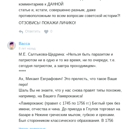
комментариев к ДАННОЙ
статье и, кстати, совершенно разным, даже
противоположным по всем вопросам советской истории?!
ОТЗОВИСЬ! ПОКАЖИ ЛИЧИКО!
Ответить
0
Васса
8 лет назад
М.Е. Салтыкова-Щедрина: «Нельзя быть паразитом и
патриотом ни в одно и то же время, ни по очереди, т.е.
сегодня патриотом, а завтра проходимцем».
*****
Ах, Михаил Евграфович! Это прелесть, что такое Ваше
перо!
Шаль Вы не знаете, что у нас снова правят типы похожие,
например, на Вашего Ламврокакиса!
«Ламврокакис (правил с 1745 по 1756 гг.) Беглый грек без
имени, отчества и чина. До приезда в Глупов торговал на
базаре в Нежине греческим мылом, губкою и орехами.
Был сторонником классического образования. В 1756
году был найден в постели, заеденный клопами».
Читать полностью