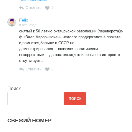
(Градоначальники города Глупова).
Ответить
0
Но они, эти правители, с Вами не согласны, что нельзя
как одновременно быть паразитами и патриотами, так и по
Felix
очереди нельзя быть «сегодня патриотом, а завтра
8 лет назад
проходимцем»».
снятый к 50 летию октябрьской революции (переворота)к-
Можно!
ф «Залп Авроры»очень недолго продержался в прокате
У них же это получается уже 276 лет подряд!
и,помнится,больше в СССР не
И ничего!
демонстрировался….оказался политически
Всё у них тип-топ и никаких гвоздей!
некорректным….да настолько,что и поныне в интернете
отсутствует….
Ответить
0
Поиск
ПОИСК
СВЕЖИЙ НОМЕР