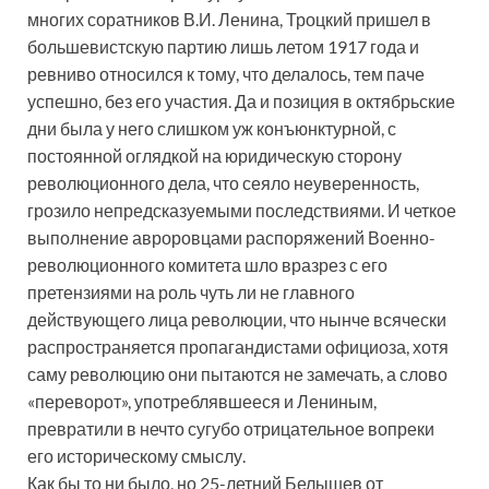
многих соратников В.И. Ленина, Троцкий пришел в
большевистскую партию лишь летом 1917 года и
ревниво относился к тому, что делалось, тем паче
успешно, без его участия. Да и позиция в октябрьские
дни была у него слишком уж конъюнктурной, с
постоянной оглядкой на юридическую сторону
революционного дела, что сеяло неуверенность,
грозило непредсказуемыми последствиями. И четкое
выполнение авроровцами распоряжений Военно-
революционного комитета шло вразрез с его
претензиями на роль чуть ли не главного
действующего лица революции, что нынче всячески
распространяется пропагандистами официоза, хотя
саму революцию они пытаются не замечать, а слово
«переворот», употреблявшееся и Лениным,
превратили в нечто сугубо отрицательное вопреки
его историческому смыслу.
Как бы то ни было, но 25-летний Белышев от