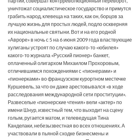
партии, совершат контрреволюционный переворот,
уничтожат социалистическое государство и примутся
грабить народ, клевеща на таких, как он, борцов за
лучшую жизнь для простых людей, подло оскверняя
их национальные святыни. Вот и на его родной
«Авроре» в ночь с 5 на 6 июня 2009 года властвующие
хулиганы устроят по случаю какого-то «юбилея»
какого-то журнала «Русский пионер» банкет,
оплаченный олигархом Михаилом Прохоровым,
отличившимся похождениями с «пионерами» и
«пионерками» во французском курортном местечке
Куршевель, за что он даже арестовывался «в ходе
расследования международной сети проституции».
Развеселые «пионерские чтения» вели «актер» по
имени Шнур, известный тем, что выходит на сцену
голым, ругается матом, и телеведущая Тина
Канделаки, небез­ызвестная во всех отношениях. А
участвовали в пьяной сходке бизнесмены и