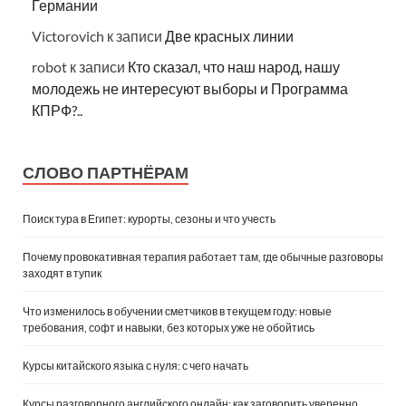
Германии
Victorovich
к записи
Две красных линии
robot
к записи
Кто сказал, что наш народ, нашу
молодежь не интересуют выборы и Программа
КПРФ?..
СЛОВО ПАРТНЁРАМ
Поиск тура в Египет: курорты, сезоны и что учесть
Почему провокативная терапия работает там, где обычные разговоры
заходят в тупик
Что изменилось в обучении сметчиков в текущем году: новые
требования, софт и навыки, без которых уже не обойтись
Курсы китайского языка с нуля: с чего начать
Курсы разговорного английского онлайн: как заговорить уверенно