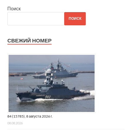
Поиск
ПОИСК
СВЕЖИЙ НОМЕР
PravdaG 125 18
“Коммунистам предстоит противодействовать как
политическому манипулированию рабочими, народными
массами по поводу отказа от исторической миссии
84 (15785), 8 августа 2026 г.
рабочего класса, так и политическим решениям в пользу
08.08.2026
участия в управлении в рамках капиталистической
системы и во имя пресловутого национального единства.