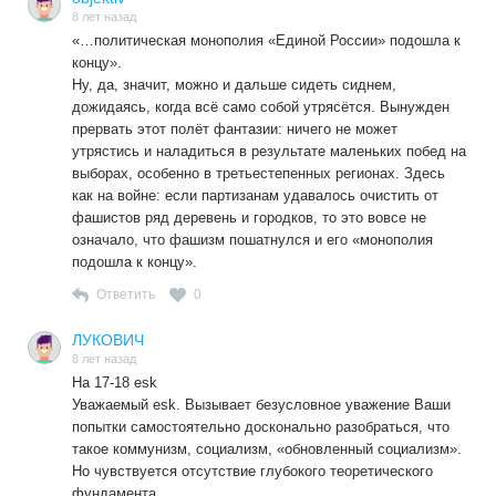
но при совсем ином научно техническом уровне с
8 лет назад
«…политическая монополия «Единой России» подошла к
ядерным потенциалом. Ядерное оружие грозит само
концу».
уничтожением уже всего человечества. Поэтому «все
Ну, да, значит, можно и дальше сидеть сиднем,
приходится начинать сначала» и определять, что будем
дожидаясь, когда всё само собой утрясётся. Вынужден
принимать за социализм, и как его теперь он будет
прервать этот полёт фантазии: ничего не может
строиться в ХХ1 веке.
утрястись и наладиться в результате маленьких побед на
КПРФ заявляет, что это будет ОБНОВЛЕННЫЙ
выборах, особенно в третьестепенных регионах. Здесь
СОЦИАЛИЗМ, не говоря, что это такое и как он будет
как на войне: если партизанам удавалось очистить от
строиться, оставляя в неведении трудящихся, а не
фашистов ряд деревень и городков, то это вовсе не
только рабочий класс, стоящий за станком и с лопатой в
означало, что фашизм пошатнулся и его «монополия
руке.
подошла к концу».
Ответить
0
ЛУКОВИЧ
8 лет назад
На 17-18 esk
Уважаемый esk. Вызывает безусловное уважение Ваши
попытки самостоятельно досконально разобраться, что
такое коммунизм, социализм, «обновленный социализм».
Но чувствуется отсутствие глубокого теоретического
фундамента.