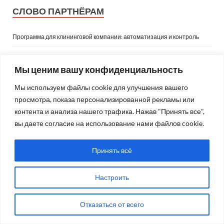
СЛОВО ПАРТНЁРАМ
Программа для клининговой компании: автоматизация и контроль
Поиск тура в Египет: курорты, сезоны и что учесть
Мы ценим вашу конфиденциальность
Почему провокативная терапия работает там, где обычные разговоры
Мы используем файлы cookie для улучшения вашего
заходят в тупик
просмотра, показа персонализированной рекламы или
Что изменилось в обучении сметчиков в текущем году: новые
контента и анализа нашего трафика. Нажав "Принять все",
требования, софт и навыки, без которых уже не обойтись
вы даете согласие на использование нами файлов cookie.
Курсы китайского языка с нуля: с чего начать
Принять всё
Настроить
ПРАЗДНИКИ
Событий не найдено.
Отказаться от всего