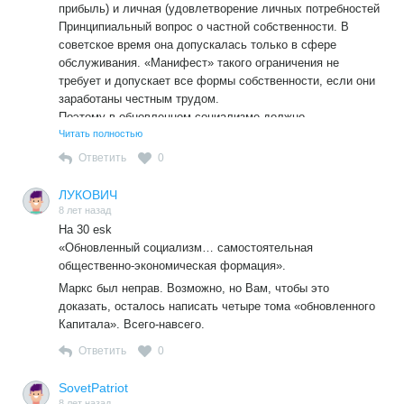
прибыль) и личная (удовлетворение личных потребностей
Принципиальный вопрос о частной собственности. В
советское время она допускалась только в сфере
обслуживания. «Манифест» такого ограничения не
требует и допускает все формы собственности, если они
заработаны честным трудом.
Поэтому в обновленном социализме должно
фигурировать допущение многокаскадной смешанной
Читать полностью
экономики.
Ответить
0
ЛУКОВИЧ
8 лет назад
На 30 esk
«Обновленный социализм… самостоятельная
общественно-экономическая формация».
Маркс был неправ. Возможно, но Вам, чтобы это
доказать, осталось написать четыре тома «обновленного
Капитала». Всего-навсего.
Ответить
0
SovetPatriot
8 лет назад