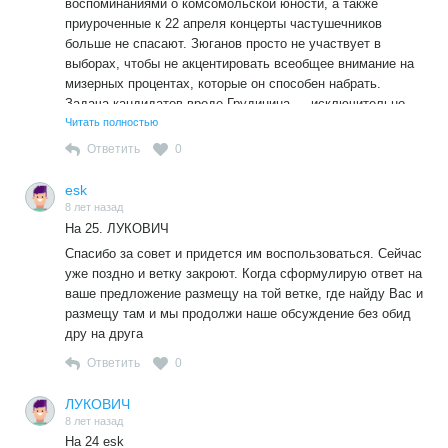
воспоминаниями о комсомольской юности, а также
КПРФ и православия, а значит, и обязаны радоваться.
приуроченные к 22 апреля концерты частушечников
Жду Ваших новых перепечаток и фантазий. Успехов на
больше не спасают. Зюганов просто не участвует в
этом поприще!
выборах, чтобы не акцентировать всеобщее внимание на
мизерных процентах, которые он способен набрать.
Задача кандидатов вроде Грудинина — исключительно
финансовая, обеспечение бюджетного финансирования
Читать полностью
партии. Все бравурные речи не более чем зажигательные
Ответить
0
танцы Оси и Кисы на Военно-грузинской дороге —
приходится побираться, потому как существование на
esk
членские взносы больше немыслимо. Политика
8 лет назад
функционеров КПРФ потерпела полное и сокрушительное
На 25. ЛУКОВИЧ
фиаско, как самостоятельной силы компартии
Спасибо за совет и придется им воспользоваться. Сейчас
практически нет.»
уже поздно и ветку закроют. Когда сформулирую ответ на
https://forum-msk.org/material/news/15172464.html
ваше предложение размещу на той ветке, где найду Вас и
размещу там и мы продолжи наше обсуждение без обид
дру на друга
Ответить
0
ЛУКОВИЧ
8 лет назад
На 24 esk