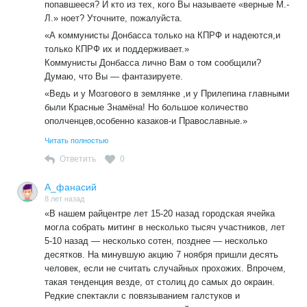
попавшееся? И кто из тех, кого Вы называете «верные М.-
Л.» ноет? Уточните, пожалуйста.
«А коммунисты Донбасса только на КПРФ и надеются,и
только КПРФ их и поддерживает.»
Коммунисты Донбасса лично Вам о том сообщили?
Думаю, что Вы — фантазируете.
«Ведь и у Мозгового в землянке ,и у Прилепина главными
были Красные Знамёна! Но большое количество
ополченцев,особенно казаков-и Православные.»
А что и фотографии такие имеются? Прилепин и
Читать полностью
Мозговой — на фоне Красных Знамён. Что -то я такого не
Ответить
0
видел. Прилепин сейчас из телеящика не вылазит, а про
Красное Знамя — даже не заикается. Конспирируется
А_фанасий
наверно…
8 лет назад
И за судьбу КПРФ сильно не переживайте. Во — первых,
«В нашем райцентре лет 15-20 назад городская ячейка
для здоровья вредно, во — вторых, буржуйскую власть
могла собрать митинг в несколько тысяч участников, лет
она сильно устраивает. Вон, про референдум о
5-10 назад — несколько сотен, позднее — несколько
повышении пенсионного возраста она уже крепко забыла,
десятков. На минувшую акцию 7 ноября пришли десять
равно как и о протестах против фальсификаций на
человек, если не считать случайных прохожих. Впрочем,
«выборах». И вообще, где Ваша бурная радость по
такая тенденция везде, от столиц до самых до окраин.
поводу победы Коновалова на «выборах» в Хакасии?
Редкие спектакли с повязыванием галстуков и
Пожалуйста, не забывайте, что Вы — стойкая сторонница