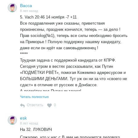
отставку после победы Коновалова на выборах, получили
Васса
приставку и.о. Он назначил своим первым заместителем
8 лет назад
депутата Верховного совета Андрея Асочакова. Замом,
5. Vach 20:46 14 ноября -7 +11
который будет курировать аппарат, стал коммунист
Все поздравления уже сказаны, приветствия
Богдан Павленко, который 14 ноября покинул кресло мэра
произнесены, праздник кончился, теперь — за дело !
города Донской Тульской области.
Прав sociolog(№1), теперь все силы необходимо бросить
Коновалов уже провел первое заседание правительства,
на Приморье ! Полную поддержку нашему кандидату,
узнало ИА «Хакасия».
даже если он идёт как самовыдвиженец !
*****
Трудная задача с поддержкой кандидата от КПРФ.
Сегодня утром в вестях рассказывали, как Путин
«ПОДМЁТКИ РВЁТ», помогая Кожемяко адмресурсом и
БОЛЬШИМИ ДЕНЬГАМИ. Тут уж он ни за что «своего не
сдаст» в отличие от русских в Донбассе.
А подмётки под Путиным тлеют!
Вот он снова начал свои крысиные подковёрные игры с
Читать полностью
Японией сразу после подписания «пенсионной реформы»
Ответить
0
и встречи «на ногах»(хи!) с Трампом.
Такое впечатление, что за предстоящие ПОСЛЕДНИЕ
esk
ГОДЫ путинского президентства он собирается,
8 лет назад
фигурально выражаясь, «спалит Рим, т.е. нанести
На 32. ЛУКОВИЧ
максимальный вред РФ за то, что его не сделали царём,
Сожалею, что у нас с В ами не получается делового