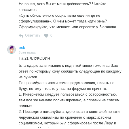
Не понял, чего Вы от меня добиваетесь? Читайте
классиков.
«Суть обновленного социализма еще нигде не
сформулирована». О чем может тогда идти речь?
Сформулируйте, что мешает, или спросите у Зюганова.
Ответить
0
esk
8 лет назад
На 21 ЛЛУКОВИЧ
Благодарю за внимание к поднятой мною теме и за Ваш
ответ по которому хочу сообщить следующее по каждому
из пунктов.
По преамбуле в части само представления, писать не
буду, потому что это у нас на форуме не принято.
1. Интернетом следует пользоваться с осторожностью,
там все же немало политизировано, а справки не совсем
полные.
2. Приведите пожалуйста, где описан в советской печати
леруанский социализм по сранению с марксистским
социализмом, который был сформирован после Леру и
написания Манифеста.