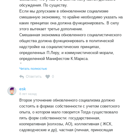
или хотя бы пожизненным хозяином святой Руси!
обсуждения. По существу.
Если мы допускаем в обеновленном социализме
смешанную экономику, то крайне необходимо указать на
каких принципах она должна функционировать. В силу
этого вытекает третье дополнение.
Смешанная экономика обновленного социалистического
общества должна функционировать в политической
надстройке на социалистических принципах,
определенных П.Леру, и коммунистической морали,
определенной Манифестом К.Маркса.
Отсюда вытекает четвертое дополнение, состоящее в
Читать полностью
том, что к политической надстройке и экономическому
базщсу следует добавить еще социальную сферу, ибо
Ответить
0
первые две составляющие направлены именно на
обеспечение социальной сферы, принциры
esk
удовлетворения которой составляет главное различие
8 лет назад
Второе уточнение обновленного социализма должно
между социализмом и капитализмом
состоять в формах собственности с учетом советского
опыта, о котором мало говорится Тогда существовало
пять форм собственности: государственная,
кооперативная (колхозы, АО), коллективная ( ЖСК,
садоводческие и др), частная (личная, приносящая