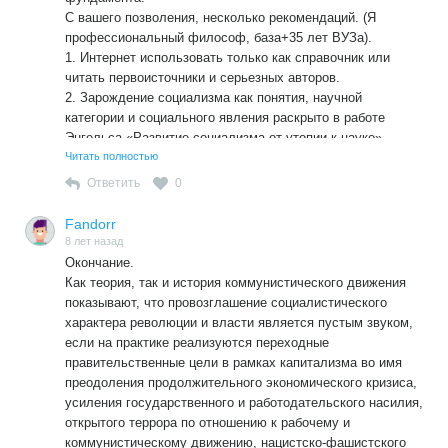
С вашего позволения, несколько рекомендаций. (Я
профессиональный философ, база+35 лет ВУЗа).
1. Интернет использовать только как справочник или
читать первоисточники и серьезных авторов.
2. Зарождение социализма как понятия, научной
категории и социального явления раскрыто в работе
Энгельса «Развитие социализма от утопии к науке».
Лучше до сих пор не написано, причем, очень простым
Читать полностью
языком.
Ответить
0
3. Маркс «Экономическо-философские рукописи» 1844
(!!!)год. раздел «коммунизм». Но здесь имеются
Fandorr
сложности понимания. М.и Э. были ученики Гегеля и пока
8 лет назад
еще не преодолели его крайне тяжеловесный язык.
Окончание.
4. В «Манифесте» словом социализм обозначено ЛЮБОЕ
Как теория, так и история коммунистического движения
направление, отрицающее капитализм. Концептуальная
показывают, что провозглашение социалистического
сущность социализма была определена позже.
характера революции и власти является пустым звуком,
5. «Обновленный социализм» — совершенно пустой
если на практике реализуются переходные
термин. Такого явления нет и не может быть в природе.
правительственные цели в рамках капитализма во имя
Пустой лозунг, не имеющий реального содержания. Как
преодоления продолжительного экономического кризиса,
там у китайцев — искать в черной комнате черную кошку,
усиления государственного и работодательского насилия,
когда ее там нет.
открытого террора по отношению к рабочему и
коммунистическому движению, нацистско-фашистского