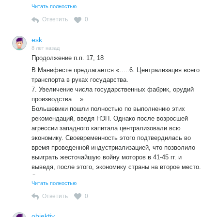
Читать полностью
3. Когда Маркс писапл свои «рукописи» в 1844 году ему
было только 26 лет и язык был еще молодого Маркса.
Ответить
0
4. В позитивной части Манифеста вообще нет слова
«социализм» и к нему не прпзывается, а только к
esk
изменению производстьвенных отношений.
8 лет назад
Продолжение п.п. 17, 18
5. Суть обновленного социализма еще нигде не
сформулирована и критиковать то, что не написано
В Манифесте предлагается «…..6. Централизация всего
методологически неверно. Вот и давайте говорить по
транспорта в руках государства.
существу, а не про черных кошек.
7. Увеличение числа государственных фабрик, орудий
производства …».
Большевики пошли полностью по выполнению этих
рекомендаций, введя НЭП. Однако после возросшей
агрессии западного капитала централизовали всю
экономику. Своевременность этого подтвердилась во
время проведенной индустриализацией, что позволило
выиграть жесточайшую войну моторов в 41-45 гг. и
выведя, после этого, экономику страны на второе место.
Однако, провозгласив построение социализма не сумели
Читать полностью
его развить и закрепить, предательски, под руководством
ЦРУ СЩА, само ликвидировали его вместе с СССР соц.
Ответить
0
лагерем
Теперь мировое сообщество отброшено к началу ХХ века,
objektiv