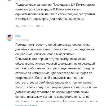
Поддерживаю заявление Президиума ЦК Комм.партии
и,желаю успехов в труде В.Коновалову и его
единомышленникам на благо своей родной республики
и,послужить примером для всей нашей страны.
Ответить
0
esk
8 лет назад
Прежде, чем говорить об обновленном социализме,
давайте вспомним смысл классического определения
социализма, сложившегося в марксизме.
Социализм это первая стадия коммунистической
общественно-экономической формации, исключающей
частную собственность с распределением по труду, в
отличие от коммунизма, где распределение будет по
потребности. Советский социализм полностью
соответствовал этой формулировке и, тем не менее,
погиб. Теперь предстоит возрождение социализма и оно
должно осуществляться на новой идеологической
основе, поскольку былая не выдержала испытание
временем в течении двух веков. Поэтому возрождение и
Читать полностью