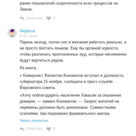
ранее показателей скоротечности всех процессов на
Земле.
Ответить
0
бирюса
8 лет назад
Парень молод, полон сил и желания работать реально, а
не просто болтать языком. Ему бы орлиной зоркости,
чтобы различать проплаченных иуд, которые несомненно
будут вертеться рядом.
Из инета.
» Коммунист Валентин Коновалов вступил в должность
губернатора 15 ноября, сообщили в пресс-службе
Верховного совета.
«Хочу поблагодарить население Хакасии за оказанное
доверие, — заявил Коновалов. — Запрос жителей на
перемены доложен быть реализован. Совместными
усилиями, при поддержке федерального центра,
республике удастся преодолеть кризисные явления и
Читать полностью
сделать Хакасию комфортным регионом».
Ответить
0
Вице-премьеры и министры, которые не успели уйти в