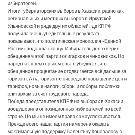
избирателей.
Итоги губернаторских выборов в Хакасии, равно как
региональных и местных выборов в Иркутской,
Ульяновской и ряде других областей, где КПРФ
получила очень убедительные результаты,
показывают, что политическая монополия «Единой
России» подошла к концу. Избиратель долго верил
обещаниям этой партии олигархов и чиновников. Но
народ на своем горьком опыте убедился, что
обещанное процветание отодвигается всё дальше за
горизонт. А на горизонте очередное повышение цен и
тарифов, новые налоги, сборы и поборы, поблажки
олигархам за счет трудового народа.
Победа представителя КПРФ на выборах в Хакасии
воодушевила оппозиционных избирателей по всей
стране. Но мы не имеем права самоуспокаиваться.
Прежде всего наша партия намерена оказать
максимальную поддержку Валентину Коновалову в