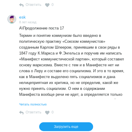
Ответить
0
esk
8 лет назад
А\Продолжение поста 17
Термин и понятие коммунизм было введено в
политическую практику «Союзом коммунистов»
созданным Карлом Шпеером, принявшим в свои ряды в
1847 году К.Маркса и Ф.Энгельса и поручив им написать
«Манифест коммунистической партии», который составил
основу марксизма. Вместе с тем и в Манифесте нет ни
слова о Леру и составе его социализма. И это в то время,
как в Манифесте выделено пять социализмов и дана
нелицеприятная их критика, но не определив, какой же
нужно принять социализм. О нем в содержании
Манифеста вообще речи не идет, а определяется только
задача преобразования производственных отношений при
Читать полностью
которых предлагалось вырвать «щаг за шагом» капитал
из рук буржуазии, допуская при этом собственность,
Ответить
0
заработанную честным трудом, без указания ее величины
Загрузить еще