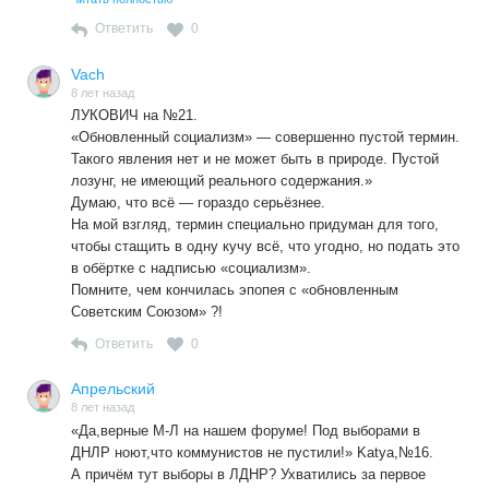
укрепление социализма будет продолжаться не двцмя
веками, а значительно больше
Ответить
0
Поэтому первое уточнение обновленного социализма
должно состоять в томс, что обновленный социализм
Vach
будет не «стадия», а самостоятельная общественно
8 лет назад
экономическая формация.
ЛУКОВИЧ на №21.
«Обновленный социализм» — совершенно пустой термин.
Такого явления нет и не может быть в природе. Пустой
лозунг, не имеющий реального содержания.»
Думаю, что всё — гораздо серьёзнее.
На мой взгляд, термин специально придуман для того,
чтобы стащить в одну кучу всё, что угодно, но подать это
в обёртке с надписью «социализм».
Помните, чем кончилась эпопея с «обновленным
Советским Союзом» ?!
Ответить
0
Апрельский
8 лет назад
«Да,верные М-Л на нашем форуме! Под выборами в
ДНЛР ноют,что коммунистов не пустили!» Katya,№16.
А причём тут выборы в ЛДНР? Ухватились за первое