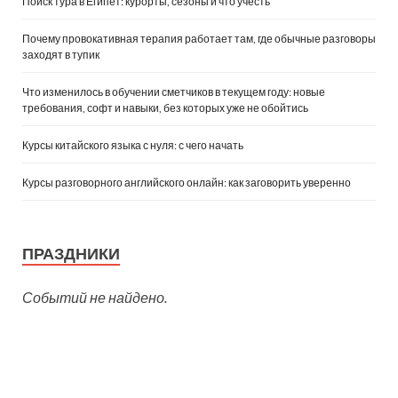
Поиск тура в Египет: курорты, сезоны и что учесть
Почему провокативная терапия работает там, где обычные разговоры
заходят в тупик
Что изменилось в обучении сметчиков в текущем году: новые
требования, софт и навыки, без которых уже не обойтись
Курсы китайского языка с нуля: с чего начать
Курсы разговорного английского онлайн: как заговорить уверенно
ПРАЗДНИКИ
Событий не найдено.