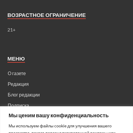
ВОЗРАСТНОЕ ОГРАНИЧЕНИЕ
21+
МЕНЮ
О газете
Редакция
Блог редакции
Подписка
Мы ценим вашу конфиденциальность
Правила поведения на сайте
Мы используем файлы cookie для улучшения вашего
Реклама
просмотра, показа персонализированной рекламы или