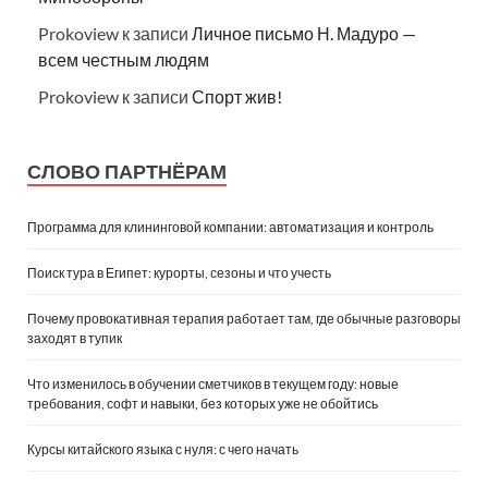
Prokoview
к записи
Личное письмо Н. Мадуро —
всем честным людям
Prokoview
к записи
Спорт жив!
СЛОВО ПАРТНЁРАМ
Программа для клининговой компании: автоматизация и контроль
Поиск тура в Египет: курорты, сезоны и что учесть
Почему провокативная терапия работает там, где обычные разговоры
заходят в тупик
Что изменилось в обучении сметчиков в текущем году: новые
требования, софт и навыки, без которых уже не обойтись
Курсы китайского языка с нуля: с чего начать