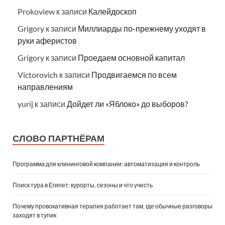
Prokoview
к записи
Калейдоскоп
Grigory
к записи
Миллиарды по-прежнему уходят в
руки аферистов
Grigory
к записи
Проедаем основной капитал
Victorovich
к записи
Продвигаемся по всем
направлениям
yurij
к записи
Дойдет ли «Яблоко» до выборов?
СЛОВО ПАРТНЁРАМ
Программа для клининговой компании: автоматизация и контроль
Поиск тура в Египет: курорты, сезоны и что учесть
Почему провокативная терапия работает там, где обычные разговоры
заходят в тупик