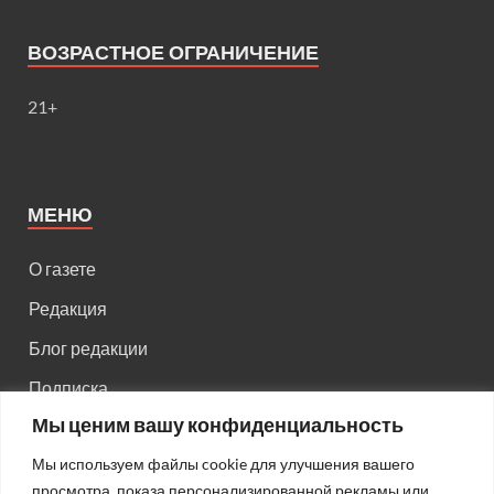
ВОЗРАСТНОЕ ОГРАНИЧЕНИЕ
21+
МЕНЮ
О газете
Редакция
Блог редакции
Подписка
Мы ценим вашу конфиденциальность
Правила поведения на сайте
Мы используем файлы cookie для улучшения вашего
Реклама
просмотра, показа персонализированной рекламы или