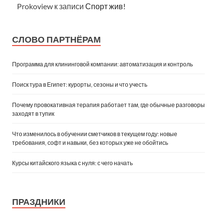
Prokoview
к записи
Спорт жив!
СЛОВО ПАРТНЁРАМ
Программа для клининговой компании: автоматизация и контроль
Поиск тура в Египет: курорты, сезоны и что учесть
Почему провокативная терапия работает там, где обычные разговоры
заходят в тупик
Что изменилось в обучении сметчиков в текущем году: новые
требования, софт и навыки, без которых уже не обойтись
Курсы китайского языка с нуля: с чего начать
ПРАЗДНИКИ