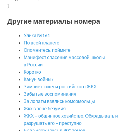
}
Другие материалы номера
Улики №161
По всей планете
Опомнитесь, поймите
Манифест спасения массовой школы
в России
Коротко
Канун войны?
Зимние сюжеты российского ЖКХ
Забытые воспоминания
За лопаты взялись комсомольцы
Жкх в зоне безумия
ЖКХ – общинное хозяйство. Обкрадывать и
разрушать его – преступно
Едва уложились в 800 томов