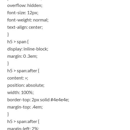
overflow: hidden;
font-size: 12px;
font-weight: normal;
text-align: center;
}
h5 > span {
display: inline-block;
margin: 0 .3em;
}
h5 > span:after {
content: »;
position: absolute;
width: 100%;
border-top: 2px solid #4e4e4e;
margin-top: .4em;
}
h5 > span:after {
margin-left: 2%;