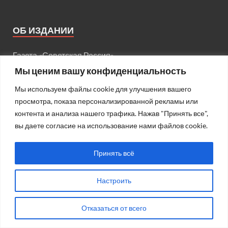
ОБ ИЗДАНИИ
Газета «Советская Россия»
Мы ценим вашу конфиденциальность
Свидетельство о регистрации СМИ
№01218 от
Мы используем файлы cookie для улучшения вашего
29.06.1992
просмотра, показа персонализированной рекламы или
контента и анализа нашего трафика. Нажав "Принять все",
Главный редактор: В. Чикин
вы даете согласие на использование нами файлов cookie.
Принять всё
РАЗРАБОТКА
Настроить
Сайт создан в
Site Works
Отказаться от всего