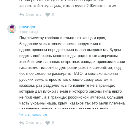
«советской оккупации», стало лучше? Живите с этим.
Ответить
0
pawegor
4 года назад
Падлючеству горбача и ельца нет конца и края,
бездарное уничтожение своего вооружения в
одностороннем порядке крича слава америке мы будем
видеть ещё очень многие годы, радостные америкозы
хозяйничили на наших секретных заводах привозили свои
гигантские гильотины для резки ракет и самолётов, под
честное слово не расширять НАТО, а сколько исконно
русских земель просто так отошло сразу хохлам и
казахам, раз разделялись то извините не в границах
которые дал плохой Ленин и которого законы типа никто
не признаёт , а в границах российской империи, большая
часть украины наша, крым, казахов так это были племена
бродившие южнее, а живоглоты отдали всё лишь бы
хапнуть в приватизацию могучую экономику СССР с
Читать полностью
которой до сих пор пенки берут.
Ответить
0