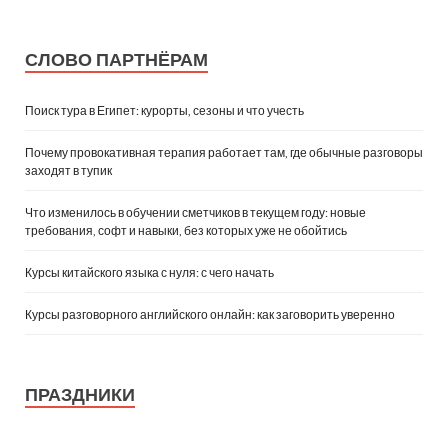
СЛОВО ПАРТНЁРАМ
Поиск тура в Египет: курорты, сезоны и что учесть
Почему провокативная терапия работает там, где обычные разговоры
заходят в тупик
Что изменилось в обучении сметчиков в текущем году: новые
требования, софт и навыки, без которых уже не обойтись
Курсы китайского языка с нуля: с чего начать
Курсы разговорного английского онлайн: как заговорить уверенно
ПРАЗДНИКИ