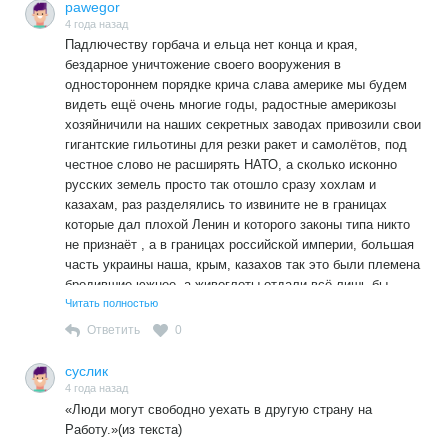
pawegor
4 года назад
Падлючеству горбача и ельца нет конца и края,
бездарное уничтожение своего вооружения в
одностороннем порядке крича слава америке мы будем
видеть ещё очень многие годы, радостные америкозы
хозяйничили на наших секретных заводах привозили свои
гигантские гильотины для резки ракет и самолётов, под
честное слово не расширять НАТО, а сколько исконно
русских земель просто так отошло сразу хохлам и
казахам, раз разделялись то извините не в границах
которые дал плохой Ленин и которого законы типа никто
не признаёт , а в границах российской империи, большая
часть украины наша, крым, казахов так это были племена
бродившие южнее, а живоглоты отдали всё лишь бы
хапнуть в приватизацию могучую экономику СССР с
Читать полностью
которой до сих пор пенки берут.
Ответить
0
суслик
4 года назад
«Люди могут свободно уехать в другую страну на
Работу.»(из текста)