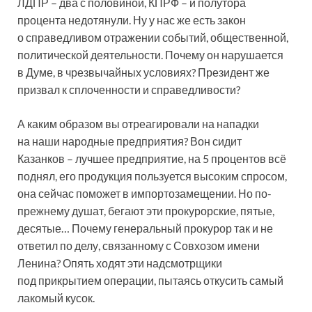
ЛДПР – два с половиной, КПРФ – и полутора
процента недотянули. Ну у нас же есть закон
о справедливом отражении событий, общественной,
политической деятельности. Почему он нарушается
в Думе, в чрезвычайных условиях? Президент же
призвал к сплоченности и справедливости?
А каким образом вы отреагировали на нападки
на наши народные предприятия? Вон сидит
Казанков – лучшее предприятие, на 5 процентов всё
поднял, его продукция пользуется высоким спросом,
она сейчас поможет в импортозамещении. Но по-
прежнему душат, бегают эти прокурорские, пятые,
десятые… Почему генеральный прокурор так и не
ответил по делу, связанному с Совхозом имени
Ленина? Опять ходят эти надсмотрщики
под прикрытием операции, пытаясь откусить самый
лакомый кусок.