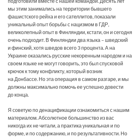
подготовили вместе с нашей командой. Десять лет
мы этим занимались на территории бывшего
фашистского рейха и его сателлитов, показали
уникальный опыт борьбы с нацизмом в ГДР,
великолепный опыт в Финляндии, кстати, он и сегодня
очень подходит. В Финляндии два языка – шведский
и финский, хотя шведов всего 3 процента. А на
Украине оказались русские некоренным народом и на
своем языке не могут говорить, это был спусковой
крючок к тому конфликту, который возник
на Донбассе. Но эта операция в самом разгаре, и мы
должны максимально помочь ее успешно довести
до конца.
Я советую по денацификации ознакомиться с нашим
материалом. Абсолютное большинство из вас
никогда их не читали, а практика уникальная и по
форме, и по содержанию, и по результативности. Но