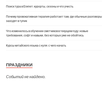
Поиск тура в Египет: курорты, сезоны и что учесть
Почему провокативная терапия работает там, где обычные разговоры
заходят в тупик
Что изменилось в обучении сметчиков в текущем году: новые
требования, софт и навыки, без которых уже не обойтись
Курсы китайского языка с нуля: с чего начать
ПРАЗДНИКИ
Событий не найдено.