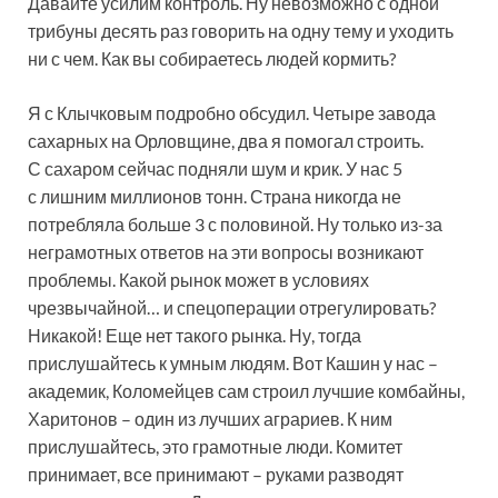
Давайте усилим контроль. Ну невозможно с одной
трибуны десять раз говорить на одну тему и уходить
ни с чем. Как вы собираетесь людей кормить?
Я с Клычковым подробно обсудил. Четыре завода
сахарных на Орловщине, два я помогал строить.
С сахаром сейчас подняли шум и крик. У нас 5
с лишним миллионов тонн. Страна никогда не
потребляла больше 3 с половиной. Ну только из-за
неграмотных ответов на эти вопросы возникают
проблемы. Какой рынок может в условиях
чрезвычайной… и спецоперации отрегулировать?
Никакой! Еще нет такого рынка. Ну, тогда
прислушайтесь к умным людям. Вот Кашин у нас –
академик, Коломейцев сам строил лучшие комбайны,
Харитонов – один из лучших аграриев. К ним
прислушайтесь, это грамотные люди. Комитет
принимает, все принимают – руками разводят