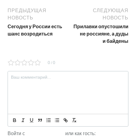
ПРЕДЫДУЩАЯ
СЛЕДУЮЩАЯ
НОВОСТЬ
НОВОСТЬ
Сегодня у России есть
Прилавки опустошили
шанс возродиться
не россияне, а дуды
и байдены
0
0
/
Войти с
или как гость: