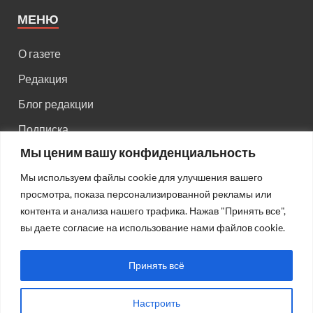
МЕНЮ
О газете
Редакция
Блог редакции
Подписка
Мы ценим вашу конфиденциальность
Правила поведения на сайте
Мы используем файлы cookie для улучшения вашего
Реклама
просмотра, показа персонализированной рекламы или
Старый сайт
контента и анализа нашего трафика. Нажав "Принять все",
вы даете согласие на использование нами файлов cookie.
Старый HTML сайт
Принять всё
Настроить