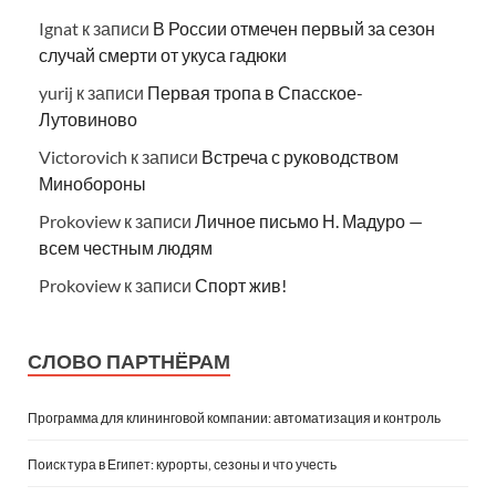
Ignat
к записи
В России отмечен первый за сезон
случай смерти от укуса гадюки
yurij
к записи
Первая тропа в Спасское-
Лутовиново
Victorovich
к записи
Встреча с руководством
Минобороны
Prokoview
к записи
Личное письмо Н. Мадуро —
всем честным людям
Prokoview
к записи
Спорт жив!
СЛОВО ПАРТНЁРАМ
Программа для клининговой компании: автоматизация и контроль
Поиск тура в Египет: курорты, сезоны и что учесть