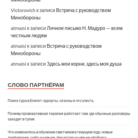
Victorovich
к записи
Встреча с руководством
Минобороны
atmaisi
к записи
Личное письмо Н. Мадуро — всем
честным людям
atmaisi
к записи
Встреча с руководством
Минобороны
atmaisi
к записи
Здесь мои корни, здесь моя душа
СЛОВО ПАРТНЁРАМ
Поиск тура в Египет: курорты, сезоны и что учесть
Почему провокативная терапия работает там, где обычные разговоры
заходят в тупик
Что изменилось в обучении сметчиков в текущем году: новые
требования, софт и навыки, без которых уже не обойтись