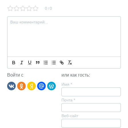
0
0
/
Войти с
или как гость:
Имя
*
Почта
*
Веб-сайт