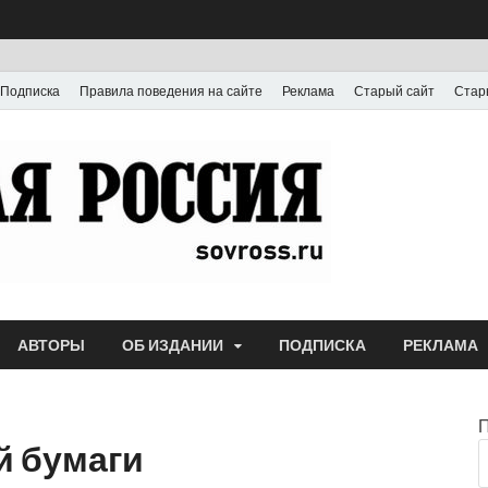
Подписка
Правила поведения на сайте
Реклама
Старый сайт
Стар
Газета
Выпускается с июля
АВТОРЫ
ОБ ИЗДАНИИ
ПОДПИСКА
РЕКЛАМА
й бумаги