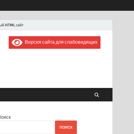
ый HTML сайт
Версия сайта для слабовидящих
 "Советская Россия"
 1956 года
Поиск
ПОИСК