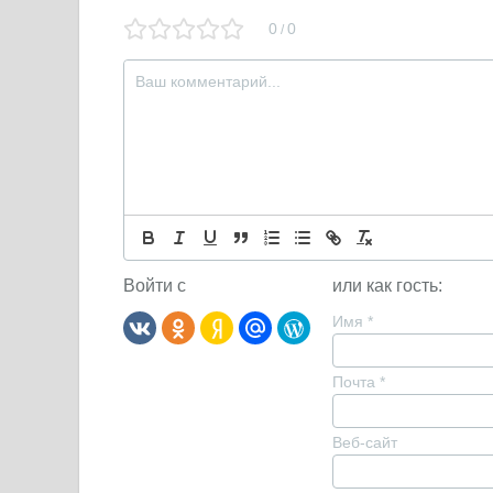
0
0
/
Войти с
или как гость:
Имя
*
Почта
*
Веб-сайт