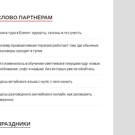
СЛОВО ПАРТНЁРАМ
оиск тура в Египет: курорты, сезоны и что учесть
очему провокативная терапия работает там, где обычные
азговоры заходят в тупик
то изменилось в обучении сметчиков в текущем году: новые
ребования, софт и навыки, без которых уже не обойтись
урсы китайского языка с нуля: с чего начать
урсы разговорного английского онлайн: как заговорить
веренно
ПРАЗДНИКИ