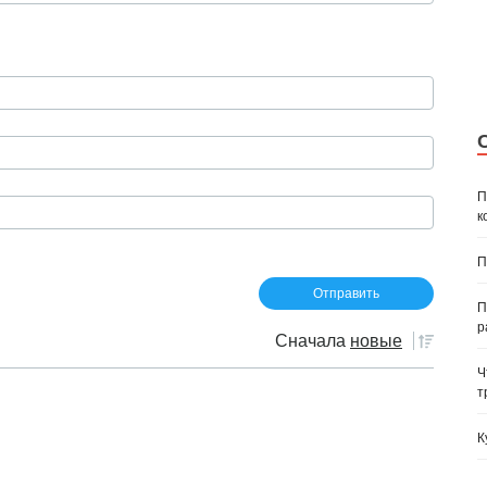
П
к
П
П
р
Сначала
новые
Ч
т
К