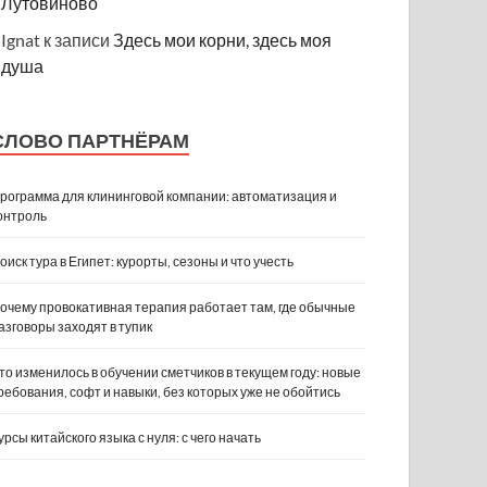
Лутовиново
Ignat
к записи
Здесь мои корни, здесь моя
душа
СЛОВО ПАРТНЁРАМ
рограмма для клининговой компании: автоматизация и
онтроль
оиск тура в Египет: курорты, сезоны и что учесть
очему провокативная терапия работает там, где обычные
азговоры заходят в тупик
то изменилось в обучении сметчиков в текущем году: новые
ребования, софт и навыки, без которых уже не обойтись
урсы китайского языка с нуля: с чего начать