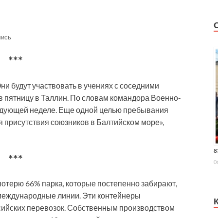
лись
***
и будут участвовать в учениях с соседними
в пятницу в Таллин. По словам командора Военно-
ледующей неделе. Еще одной целью пребывания
я присутствия союзников в Балтийском море»,
8
***
0
отерю 66% парка, которые постепенно забирают,
е международные линии. Эти контейнеры
ссийских перевозок. Собственным производством