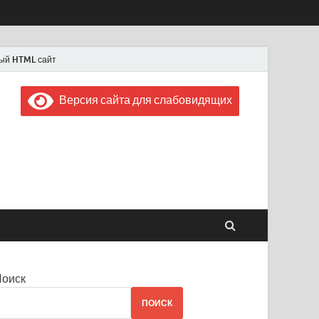
ый HTML сайт
Версия сайта для слабовидящих
 "Советская Россия"
 1956 года
Поиск
ПОИСК