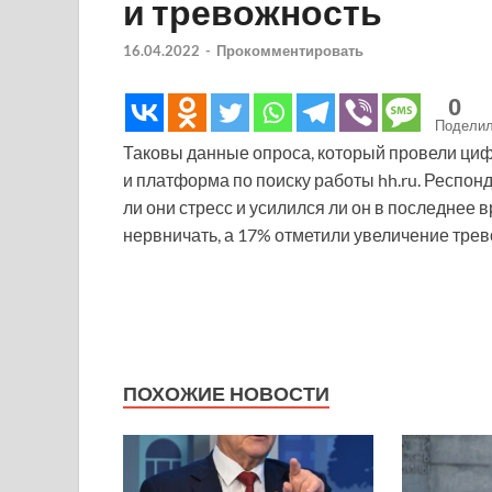
и тревожность
16.04.2022
-
Прокомментировать
0
Подели
Таковы данные опроса, который провели ци
и платформа по поиску работы hh.ru. Респон
ли они стресс и усилился ли он в последнее 
нервничать, а 17% отметили увеличение трев
ПОХОЖИЕ НОВОСТИ