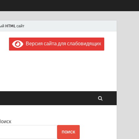
ый HTML сайт
Версия сайта для слабовидящих
 "Советская Россия"
 1956 года
Поиск
ПОИСК