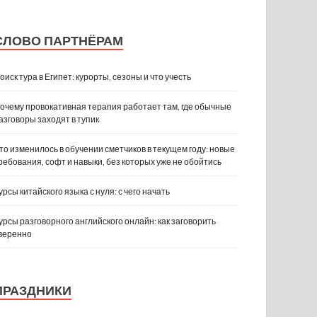
СЛОВО ПАРТНЁРАМ
оиск тура в Египет: курорты, сезоны и что учесть
очему провокативная терапия работает там, где обычные
азговоры заходят в тупик
то изменилось в обучении сметчиков в текущем году: новые
ребования, софт и навыки, без которых уже не обойтись
урсы китайского языка с нуля: с чего начать
урсы разговорного английского онлайн: как заговорить
веренно
ПРАЗДНИКИ