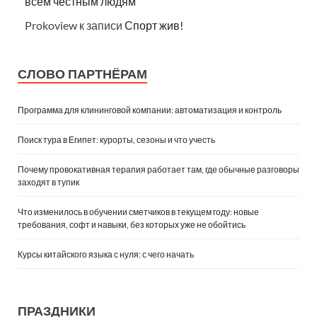
всем честным людям
Prokoview
к записи
Спорт жив!
СЛОВО ПАРТНЁРАМ
Программа для клининговой компании: автоматизация и контроль
Поиск тура в Египет: курорты, сезоны и что учесть
Почему провокативная терапия работает там, где обычные разговоры
заходят в тупик
Что изменилось в обучении сметчиков в текущем году: новые
требования, софт и навыки, без которых уже не обойтись
Курсы китайского языка с нуля: с чего начать
ПРАЗДНИКИ