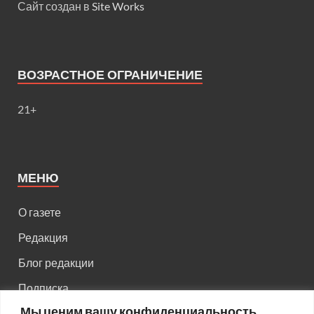
Сайт создан в
Site Works
ВОЗРАСТНОЕ ОГРАНИЧЕНИЕ
21+
МЕНЮ
О газете
Редакция
Блог редакции
Подписка
Мы ценим вашу конфиденциальность
Правила поведения на сайте