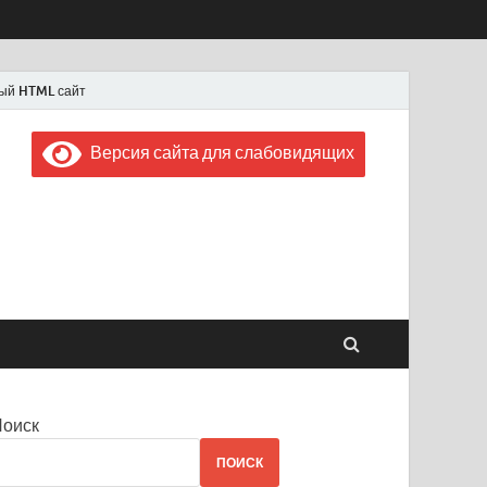
ый HTML сайт
Версия сайта для слабовидящих
 "Советская Россия"
 1956 года
Поиск
ПОИСК