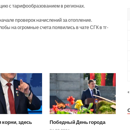
цию с тарифообразованием в регионах.
начале проверок начислений за отопление.
обы на огромные счета появились в чате СГК в тг-
«
 корни, здесь
Победный День города