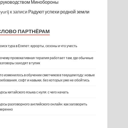
руководством Минобороны
yurij
к записи
Радуют успехи родной земли
СЛОВО ПАРТНЁРАМ
оиск тура в Египет: курорты, сезоны и что учесть
очему провокативная терапия работает там, где обычные
азговоры заходят в тупик
то изменилось в обучении сметчиков в текущем году: новые
ребования, софт и навыки, без которых уже не обойтись
урсы китайского языка с нуля: с чего начать
урсы разговорного английского онлайн: как заговорить
веренно