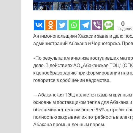
0
Подели
Антимонопольщики Хакасии завели дело посл
администраций Абакана и Черногорска. Пров
«По результатам анализа поступивших мате
дело. В действиях АО „Абаканская ТЭЦ“ (СГ
к ценообразованию при формировании платы 
говорится в сообщении ведомства.
— Абаканская ТЭЦ является самым крупным
основным поставщиком тепла для Абакана и 
обеспечивает теплом более 95% потребителе
полностью закрывает их потребность в электр
Абакана промышленным паром.