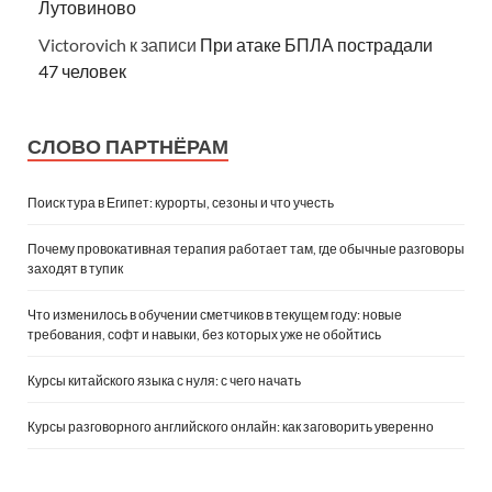
Лутовиново
Victorovich
к записи
При атаке БПЛА пострадали
47 человек
СЛОВО ПАРТНЁРАМ
Поиск тура в Египет: курорты, сезоны и что учесть
Почему провокативная терапия работает там, где обычные разговоры
заходят в тупик
Что изменилось в обучении сметчиков в текущем году: новые
требования, софт и навыки, без которых уже не обойтись
Курсы китайского языка с нуля: с чего начать
Курсы разговорного английского онлайн: как заговорить уверенно