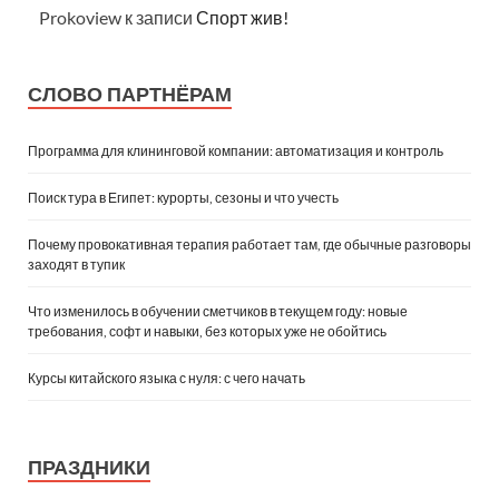
Prokoview
к записи
Спорт жив!
СЛОВО ПАРТНЁРАМ
Программа для клининговой компании: автоматизация и контроль
Поиск тура в Египет: курорты, сезоны и что учесть
Почему провокативная терапия работает там, где обычные разговоры
заходят в тупик
Что изменилось в обучении сметчиков в текущем году: новые
требования, софт и навыки, без которых уже не обойтись
Курсы китайского языка с нуля: с чего начать
ПРАЗДНИКИ