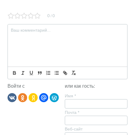
0
0
/
Войти с
или как гость:
Имя
*
Почта
*
Веб-сайт