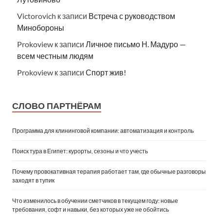
Victorovich
к записи
Встреча с руководством
Минобороны
Prokoview
к записи
Личное письмо Н. Мадуро —
всем честным людям
Prokoview
к записи
Спорт жив!
СЛОВО ПАРТНЁРАМ
Программа для клининговой компании: автоматизация и контроль
Поиск тура в Египет: курорты, сезоны и что учесть
Почему провокативная терапия работает там, где обычные разговоры
заходят в тупик
Что изменилось в обучении сметчиков в текущем году: новые
требования, софт и навыки, без которых уже не обойтись