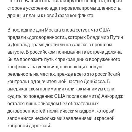
Пока от Вашингтона ждали крутого поворота, вторая
сторона ускоренно адаптировала промышленность,
дроны и планы к новой фазе конфликта.
В последние дни Москва снова сетует, что США
предали «договоренности», которых Владимир Путин
и Дональд Трамп достигли на Аляске в прошлом
августе. В российском понимании та встреча должна
была проложить путь к прекращению вооруженного
конфликта на условиях, признающих новую
реальность на местах, прежде всего это российский
контроль над значительной частью Донбасса. В
американском понимании (или как минимум если
судить по поведению США после саммита) Анкоридж
остался лишь эпизодом без обязательных
договоренностей, политическим кадром, который
запомнился несколькими заявлениями и красной
ковровой дорожкой.