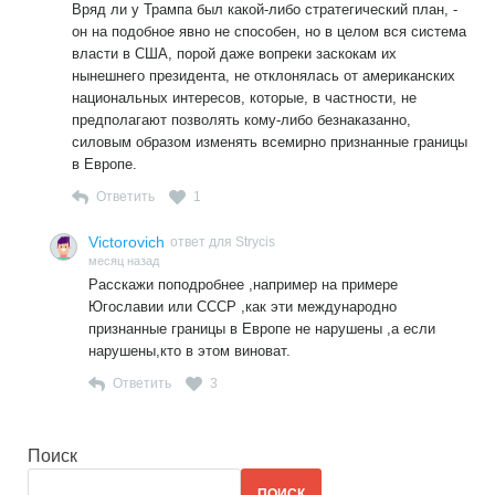
Вряд ли у Трампа был какой-либо стратегический план, -
он на подобное явно не способен, но в целом вся система
власти в США, порой даже вопреки заскокам их
нынешнего президента, не отклонялась от американских
национальных интересов, которые, в частности, не
предполагают позволять кому-либо безнаказанно,
силовым образом изменять всемирно признанные границы
в Европе.
Ответить
1
Victorovich
ответ для Strycis
месяц назад
Расскажи поподробнее ,например на примере
Югославии или СССР ,как эти международно
признанные границы в Европе не нарушены ,а если
нарушены,кто в этом виноват.
Ответить
3
Поиск
ПОИСК