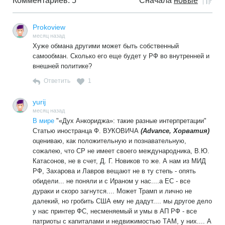
Комментариев: 5
Сначала
новые
Prokoview
месяц назад
Хуже обмана другими может быть собственный
самообман. Сколько его еще будет у РФ во внутренней и
внешней политике?
Ответить
1
yurij
месяц назад
В мире
"«Дух Анкориджа»: такие разные интерпретации"
Статью иностранца Ф. ВУКОВИЧА
(Advance, Хорватия)
оцениваю, как положительную и познавательную,
сожалею, что СР не имеет своего международника, В.Ю.
Катасонов, не в счет, Д. Г. Новиков то же. А нам из МИД
РФ, Захарова и Лавров вещают не в ту степь - опять
обидели... не поняли и с Ираном у нас....а ЕС - все
дураки и скоро загнутся.... Может Трамп и лично не
далекий, но гробить США ему не дадут.... мы другое дело
у нас принтер ФС, несменяемый и умы в АП РФ - все
патриоты с капиталами и недвижимостью ТАМ, у них.... А