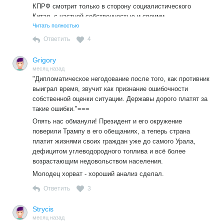
КПРФ смотрит только в сторону социалистического
Китая, с частной собственностью и своими
миллиардерами, а значит с наемным трудом и
Читать полностью
эксплуатацией... но плановой экономикой!? и КПК.... А как
Ответить
4
надувались Духом А- джа!!!
Grigory
месяц назад
"Дипломатическое негодование после того, как противник
выиграл время, звучит как признание ошибочности
собственной оценки ситуации. Державы дорого платят за
такие ошибки."===
Опять нас обманули! Президент и его окружение
поверили Трампу в его обещаниях, а теперь страна
платит жизнями своих граждан уже до самого Урала,
дефицитом углеводородного топлива и всё более
возрастающим недовольством населения.
Молодец хорват - хороший анализ сделал.
Ответить
3
Strycis
месяц назад