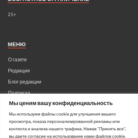
21+
МЕНЮ
О газете
Редакция
Блог редакции
Подписка
Мы ценим вашу конфиденциальность
Правила поведения на сайте
Мы используем файлы cookie для улучшения вашего
Реклама
просмотра, показа персонализированной рекламы или
Старый сайт
контента и анализа нашего трафика. Нажав "Принять все",
вы даете согласие на использование нами файлов cookie.
Старый HTML сайт