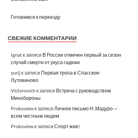
Готовимся к переезду
СВЕЖИЕ КОММЕНТАРИИ
Ignat
к записи
В России отмечен первый за сезон
случай смерти от укуса гадюки
yurij
к записи
Первая тропа в Спасское-
Лутовиново
Victorovich
к записи
Встреча с руководством
Минобороны
Prokoview
к записи
Личное письмо Н. Мадуро —
всем честным людям
Prokoview
к записи
Спорт жив!