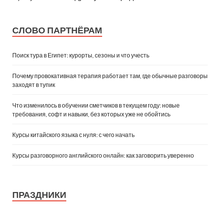
СЛОВО ПАРТНЁРАМ
Поиск тура в Египет: курорты, сезоны и что учесть
Почему провокативная терапия работает там, где обычные разговоры
заходят в тупик
Что изменилось в обучении сметчиков в текущем году: новые
требования, софт и навыки, без которых уже не обойтись
Курсы китайского языка с нуля: с чего начать
Курсы разговорного английского онлайн: как заговорить уверенно
ПРАЗДНИКИ