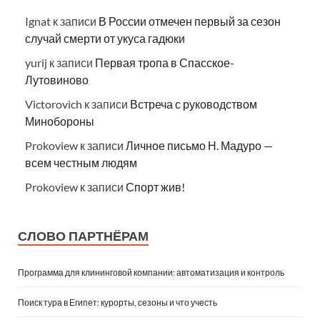
Ignat
к записи
В России отмечен первый за сезон
случай смерти от укуса гадюки
yurij
к записи
Первая тропа в Спасское-
Лутовиново
Victorovich
к записи
Встреча с руководством
Минобороны
Prokoview
к записи
Личное письмо Н. Мадуро —
всем честным людям
Prokoview
к записи
Спорт жив!
СЛОВО ПАРТНЁРАМ
Программа для клининговой компании: автоматизация и контроль
Поиск тура в Египет: курорты, сезоны и что учесть