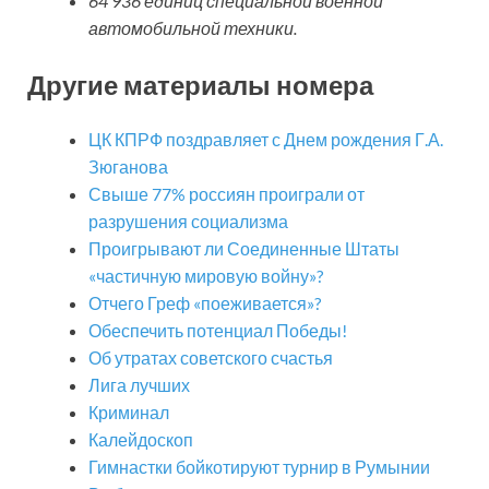
64 936 единиц специальной военной
автомобильной техники.
Другие материалы номера
ЦК КПРФ поздравляет с Днем рождения Г.А.
Зюганова
Свыше 77% россиян проиграли от
разрушения социализма
Проигрывают ли Соединенные Штаты
«частичную мировую войну»?
Отчего Греф «поеживается»?
Обеспечить потенциал Победы!
Об утратах советского счастья
Лига лучших
Криминал
Калейдоскоп
Гимнастки бойкотируют турнир в Румынии