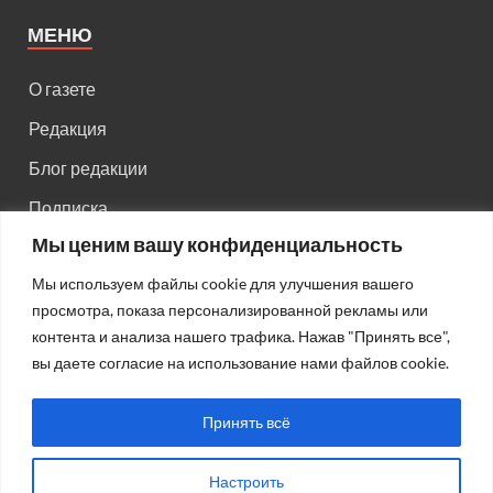
МЕНЮ
О газете
Редакция
Блог редакции
Подписка
Мы ценим вашу конфиденциальность
Правила поведения на сайте
Мы используем файлы cookie для улучшения вашего
Реклама
просмотра, показа персонализированной рекламы или
Старый сайт
контента и анализа нашего трафика. Нажав "Принять все",
вы даете согласие на использование нами файлов cookie.
Старый HTML сайт
Принять всё
Настроить