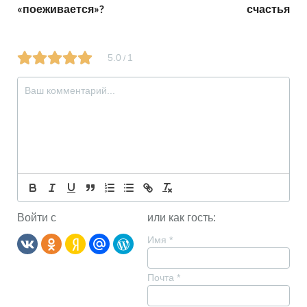
«поеживается»?
счастья
5.0
1
/
Войти с
или как гость:
Имя
*
Почта
*