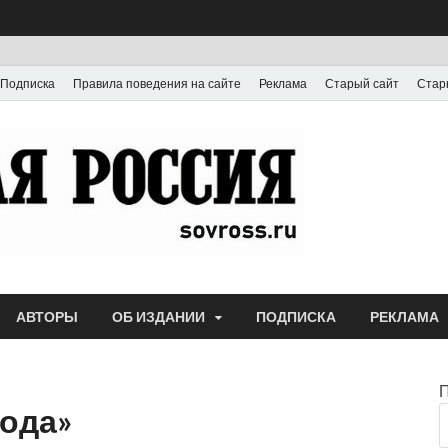
Подписка
Правила поведения на сайте
Реклама
Старый сайт
Стар
Газета
Выпускается с июля
АВТОРЫ
ОБ ИЗДАНИИ
ПОДПИСКА
РЕКЛАМА
года»