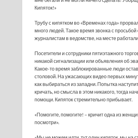
Кипяток!»
Трубу с кипятком во «Временах года» прорвал
много людей. Такое время звонка с просьбой
журналистам в ведомстве, на месте работали
Посетители и сотрудники пятиэтажного торго
никакой сигнализации или объявления об эва
Какое-то время заблокированные люди оставал
столовой. На ужасающих видео первых минут 
как выбираться из западни. Попытка наступит
кричать, но смысла в этом никакого, тогда на
помощи. Кипяток стремительно прибывает.
«Помогите, помогите! – кричит одна из женщин.
посмотри».
«Мы не можем идти, тут один кипяток, мы на 