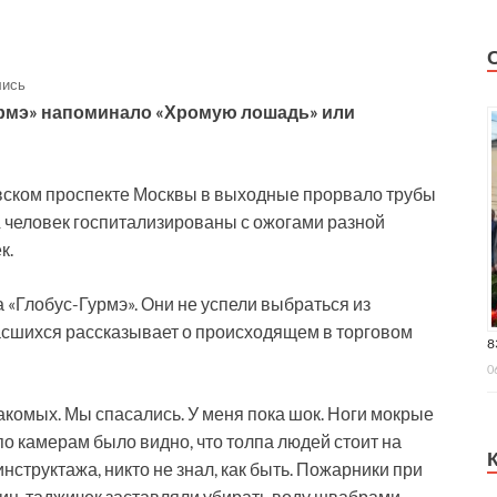
лись
урмэ» напоминало «Хромую лошадь» или
овском проспекте Москвы в выходные прорвало трубы
11 человек госпитализированы с ожогами разной
к.
 «Глобус-Гурмэ». Они не успели выбраться из
пасшихся рассказывает о происходящем в торговом
8
0
акомых. Мы спасались. У меня пока шок. Ноги мокрые
 по камерам было видно, что толпа людей стоит на
нструктажа, никто не знал, как быть. Пожарники при
щиц-таджичек заставляли убирать воду швабрами.