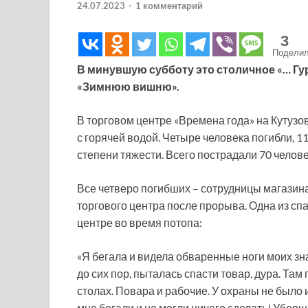
24.07.2023
-
1 комментарий
3
Подели
В минувшую субботу это столичное «… Г
«Зимнюю вишню».
В торговом центре «Времена года» на Кутуз
с горячей водой. Четыре человека погибли, 
степени тяжести. Всего пострадали 70 челове
Все четверо погибших – сотрудницы магазина
торгового центра после прорыва. Одна из с
центре во время потопа:
«Я бегала и видела обваренные ноги моих зн
до сих пор, пыталась спасти товар, дура. Там
столах. Повара и рабочие. У охраны не было и
мне бегали и не могли ничего сделать! Убор