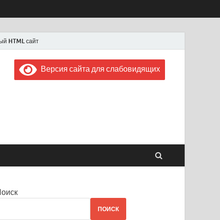
ый HTML сайт
Версия сайта для слабовидящих
 "Советская Россия"
 1956 года
Поиск
ПОИСК