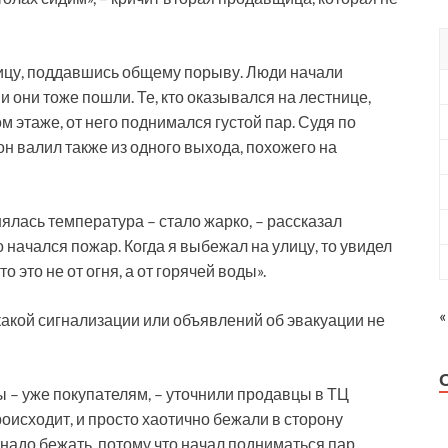
ицу, поддавшись общему порыву. Люди начали
 и они тоже пошли. Те, кто оказывался на лестнице,
м этаже, от него поднимался густой пар. Судя по
он валил также из одного выхода, похожего на
нялась температура – стало жарко, – рассказал
о начался пожар. Когда я выбежал на улицу, то увидел
о это не от огня, а от горячей воды».
«
икакой сигнализации или объявлений об эвакуации не
ы – уже покупателям, – уточнили продавцы в ТЦ
роисходит, и просто хаотично бежали в сторону
 надо бежать, потому что начал подниматься пар.