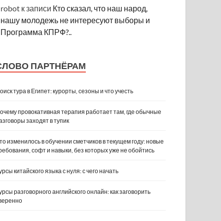
robot
к записи
Кто сказал, что наш народ,
нашу молодежь не интересуют выборы и
Программа КПРФ?..
СЛОВО ПАРТНЁРАМ
оиск тура в Египет: курорты, сезоны и что учесть
очему провокативная терапия работает там, где обычные
азговоры заходят в тупик
то изменилось в обучении сметчиков в текущем году: новые
ребования, софт и навыки, без которых уже не обойтись
урсы китайского языка с нуля: с чего начать
урсы разговорного английского онлайн: как заговорить
веренно