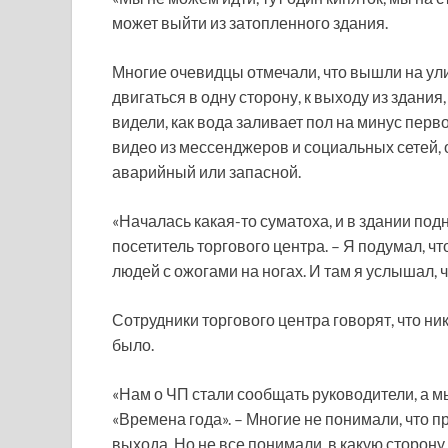
может выйти из затопленного здания.
Многие очевидцы отмечали, что вышли на ул
двигаться в одну сторону, к выходу из здания,
видели, как вода заливает пол на минус перво
видео из мессенджеров и социальных сетей, 
аварийный или запасной.
«Началась какая-то суматоха, и в здании под
посетитель торгового центра. – Я подумал, чт
людей с ожогами на ногах. И там я услышал, чт
Сотрудники торгового центра говорят, что н
было.
«Нам о ЧП стали сообщать руководители, а м
«Времена года». – Многие не понимали, что п
выхода. Но не все понимали, в какую сторону