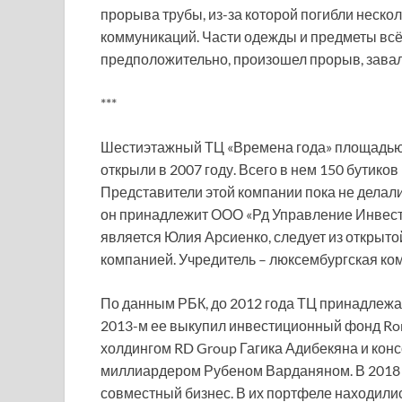
прорыва трубы, из-за которой погибли неско
коммуникаций. Части одежды и предметы всё 
предположительно, произошел прорыв, завал
***
Шестиэтажный ТЦ «Времена года» площадью 
открыли в 2007 году. Всего в нем 150 бутиков
Представители этой компании пока не делали
он принадлежит ООО «Рд Управление Инвести
является Юлия Арсиенко, следует из открыто
компанией. Учредитель – люксембургская к
По данным РБК, до 2012 года ТЦ принадлежа
2013-м ее выкупил инвестиционный фонд Rom
холдингом RD Group Гагика Адибекяна и кон
миллиардером Рубеном Варданяном. В 2018 
совместный бизнес. В их портфеле находилис