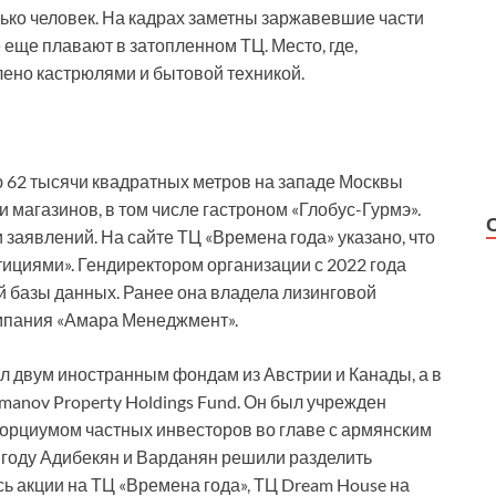
лько человек. На кадрах заметны заржавевшие части
еще плавают в затопленном ТЦ. Место, где,
ено кастрюлями и бытовой техникой.
62 тысячи квадратных метров на западе Москвы
 и магазинов, в том числе гастроном «Глобус-Гурмэ».
 заявлений. На сайте ТЦ «Времена года» указано, что
циями». Гендиректором организации с 2022 года
й базы данных. Ранее она владела лизинговой
омпания «Амара Менеджмент».
л двум иностранным фондам из Австрии и Канады, а в
anov Property Holdings Fund. Он был учрежден
сорциумом частных инвесторов во главе с армянским
году Адибекян и Варданян решили разделить
ь акции на ТЦ «Времена года», ТЦ Dream House на