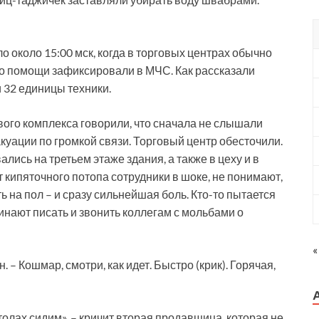
о около 15:00 мск, когда в торговых центрах обычно
 о помощи зафиксировали в МЧС. Как рассказали
 32 единицы техники.
вого комплекса говорили, что сначала не слышали
куации по громкой связи. Торговый центр обесточили.
ись на третьем этаже здания, а также в цеху и в
кипяточного потопа сотрудники в шоке, не понимают,
ь на пол – и сразу сильнейшая боль. Кто-то пытается
чинают писать и звонить коллегам с мольбами о
«
 – Кошмар, смотри, как идет. Быстро (крик). Горячая,
столах сидим», – кричит вторая продавщица, которая не