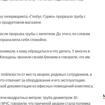
ху гипермаркета «Глобус-Гурмэ» прорвало трубу с
в продуктовом магазине.
осле прорыва трубы с кипятком. До этого, по словам
охрана вела себя спокойно.
нимали, к кому обращаться и что делать. У многих в
Женщины звонили своим близким и говорили, что им
 поблизости от места аварии, рядовых сотрудников, а
кто отвечает за оборудование и его эксплуатацию.
ской документации из офисных помещений комплекса.
сячи квадратных метров; труба диаметром 30
В МЧС говорили, что причиной аварии стала поломка