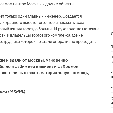
 самом центре Москвы и другие объекты.
ет только один главный инженер. Создается
ли крайнего вместо того, чтобы наказать всех
рвый взгляд гораздо больше. И руководство магазина,
ти, и владельцы торгового комплекса, где не
сотрудники которой не стали оперативно проводить
П
П
де и вдали от Москвы, мгновенно
р
было и с «Зимней вишней» и с «Хромой
 всего лишь оказать материальную помощь,
Ч
т
К
ена ЛАКРИЦ
К
у