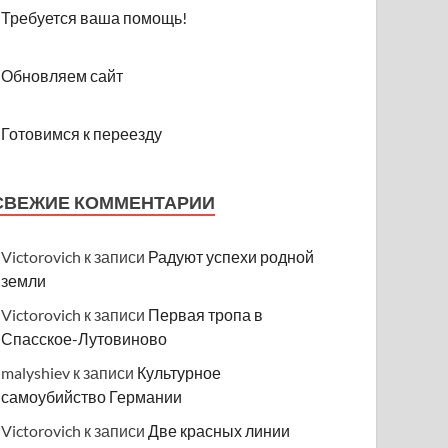
Требуется ваша помощь!
Обновляем сайт
Готовимся к переезду
СВЕЖИЕ КОММЕНТАРИИ
Victorovich
к записи
Радуют успехи родной
земли
Victorovich
к записи
Первая тропа в
Спасское-Лутовиново
malyshiev
к записи
Культурное
самоубийство Германии
Victorovich
к записи
Две красных линии