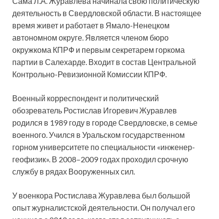
Сама Л.А. Журавлёва начинала свою политическую
деятельность в Свердловской области. В настоящее
время живет и работает в Ямало-Ненецком
автономном округе. Является членом бюро
окружкома КПРФ и первым секретарем горкома
партии в Салехарде. Входит в состав Центральной
Контрольно-Ревизионной Комиссии КПРФ.
Военный корреспондент и политический
обозреватель Ростислав Игоревич Журавлев
родился в 1989 году в городе Свердловске, в семье
военного. Учился в Уральском государственном
горном университете по специальности «инженер-
геофизик». В 2008–2009 годах проходил срочную
службу в рядах Вооруженных сил.
У военкора Ростислава Журавлева был большой
опыт журналистской деятельности. Он получал его