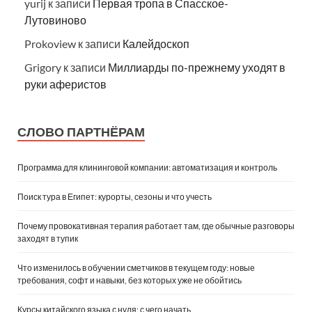
yurij
к записи
Первая тропа в Спасское-
Лутовиново
Prokoview
к записи
Калейдоскоп
Grigory
к записи
Миллиарды по-прежнему уходят в
руки аферистов
СЛОВО ПАРТНЁРАМ
Программа для клининговой компании: автоматизация и контроль
Поиск тура в Египет: курорты, сезоны и что учесть
Почему провокативная терапия работает там, где обычные разговоры
заходят в тупик
Что изменилось в обучении сметчиков в текущем году: новые
требования, софт и навыки, без которых уже не обойтись
Курсы китайского языка с нуля: с чего начать