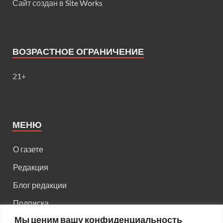
Сайт создан в
Site Works
ВОЗРАСТНОЕ ОГРАНИЧЕНИЕ
21+
МЕНЮ
О газете
Редакция
Блог редакции
Подписка
Мы ценим вашу конфиденциальность
Правила поведения на сайте