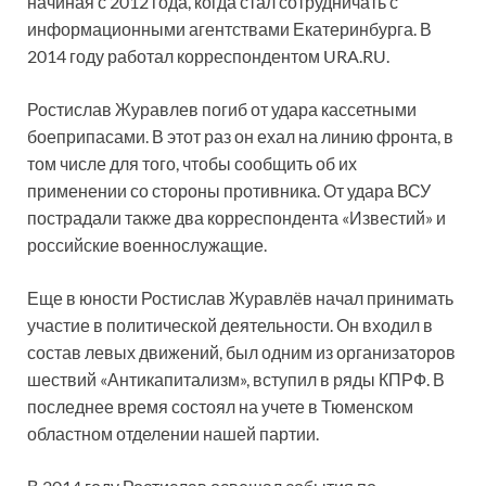
начиная с 2012 года, когда стал сотрудничать с
информационными агентствами Екатеринбурга. В
2014 году работал корреспондентом URA.RU.
Ростислав Журавлев погиб от удара кассетными
боеприпасами. В этот раз он ехал на линию фронта, в
том числе для того, чтобы сообщить об их
применении со стороны противника. От удара ВСУ
пострадали также два корреспондента «Известий» и
российские военнослужащие.
Еще в юности Ростислав Журавлёв начал принимать
участие в политической деятельности. Он входил в
состав левых движений, был одним из организаторов
шествий «Антикапитализм», вступил в ряды КПРФ. В
последнее время состоял на учете в Тюменском
областном отделении нашей партии.