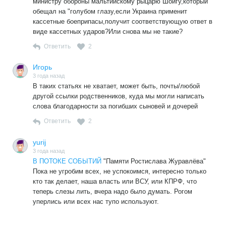
министру обороны мальтийскому рыцарю Шойгу,который
обещал на "голубом глазу,если Украина применит
кассетные боеприпасы,получит соответствующую ответ в
виде кассетных ударов?Или снова мы не такие?
Ответить
2
Игорь
3 года назад
В таких статьях не хватает, может быть, почты/любой
другой ссылки родственников, куда мы могли написать
слова благодарности за погибших сыновей и дочерей
Ответить
2
yurij
3 года назад
В ПОТОКЕ СОБЫТИЙ
"Памяти Ростислава Журавлёва"
Пока не угробим всех, не успокоимся, интересно только
кто так делает, наша власть или ВСУ, или КПРФ, что
теперь слезы лить, вчера надо было думать. Рогом
уперлись или всех нас тупо используют.