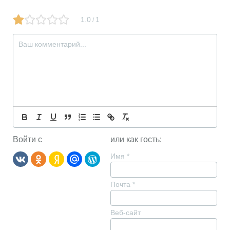
1.0
1
/
Войти с
или как гость:
Имя
*
Почта
*
Веб-сайт