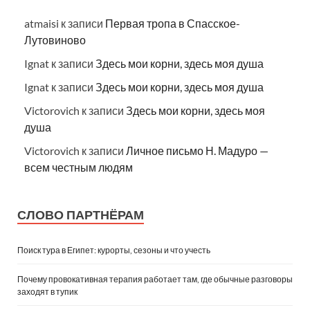
atmaisi
к записи
Первая тропа в Спасское-
Лутовиново
Ignat
к записи
Здесь мои корни, здесь моя душа
Ignat
к записи
Здесь мои корни, здесь моя душа
Victorovich
к записи
Здесь мои корни, здесь моя
душа
Victorovich
к записи
Личное письмо Н. Мадуро —
всем честным людям
СЛОВО ПАРТНЁРАМ
Поиск тура в Египет: курорты, сезоны и что учесть
Почему провокативная терапия работает там, где обычные разговоры
заходят в тупик