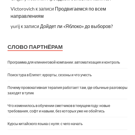
Victorovich
к записи
Продвигаемся по всем
направлениям
yurij
к записи
Дойдет ли «Яблоко» до выборов?
СЛОВО ПАРТНЁРАМ
Программа для клининговой компании: автоматизация и контроль
Поиск тура в Египет: курорты, сезоны и что учесть
Почему провокативная терапия работает там, где обычные разговоры
заходят в тупик
Что изменилось в обучении сметчиков в текущем году: новые
требования, софт и навыки, без которых уже не обойтись
Курсы китайского языка с нуля: с чего начать