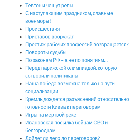
Тевтоны чешут репы
С наступающим праздником, славные
военморы!
Происшествия
Приставов вооружат
Престиж рабочих профессий возвращается?
Повороты судьбы
По законам РФ – а не по понятиям…
Перед парижской олимпиадой, которую
сотворили политиканы
Наша победа возможна только на пути
социализации
Кремль дождется разъяснений относительно
готовности Киева к переговорам
Игры на мертвой реке
Ивановская посылка бойцам СВО и
белгородцам
Дойдет ли дело до переговоров?