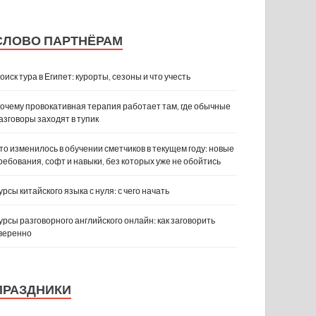
СЛОВО ПАРТНЁРАМ
оиск тура в Египет: курорты, сезоны и что учесть
очему провокативная терапия работает там, где обычные
азговоры заходят в тупик
то изменилось в обучении сметчиков в текущем году: новые
ребования, софт и навыки, без которых уже не обойтись
урсы китайского языка с нуля: с чего начать
урсы разговорного английского онлайн: как заговорить
веренно
ПРАЗДНИКИ