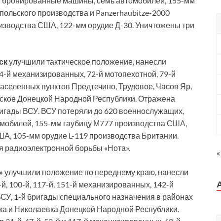
е бронированные машины, семь автомобилей, 155-мм
ольского производства и Panzerhaubitze-2000
изводства США, 122-мм орудие Д-30. Уничтожены три
ск
улучшили тактическое положение, нанесли
54-й механизированных, 72-й мотопехотной, 79-й
аселенных пунктов Предтечино, Трудовое, Часов Яр,
нское Донецкой Народной Республики. Отражена
игады ВСУ. ВСУ потеряли до 620 военнослужащих,
мобилей, 155-мм гаубицу М777 производства США,
А, 105-мм орудие L-119 производства Британии.
я радиоэлектронной борьбы «Нота».
«
»
улучшили положение по переднему краю, нанесли
, 100-й, 117-й, 151-й механизированных, 142-й
СУ, 1-й бригады специального назначения в районах
вка и Николаевка Донецкой Народной Республики.