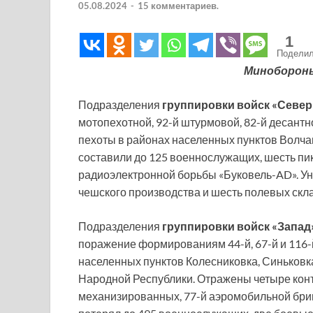
05.08.2024
-
15 комментариев.
1
Подели
Миноборон
Подразделения
группировки войск «Север
мотопехотной, 92-й штурмовой, 82-й десант
пехоты в районах населенных пунктов Волчан
составили до 125 военнослужащих, шесть пик
радиоэлектронной борьбы «Буковель-AD». У
чешского производства и шесть полевых скл
Подразделения
группировки войск «Запад
поражение формированиям 44-й, 67-й и 116
населенных пунктов Колесниковка, Синьковк
Народной Республики. Отражены четыре конт
механизированных, 77-й аэромобильной бриг