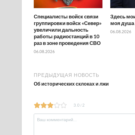
Специалисты войск связи
Здесь мои
группировки войск «Север»
моя душа
увеличили дальность
06.08.2026
работы радиостанций в 10
раз в зоне проведения СВО
06.08.2026
ПРЕДЫДУЩАЯ НОВОСТЬ
Об исторических склоках и лжи
3.0
2
/