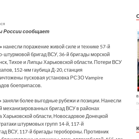
лся
ы России сообщает
»
нанесли поражение живой силе и технике 57-й
но-штурмовой бригад ВСУ, 36-й бригады морской
ск, Тихое и Липцы Харьковской области. Потери ВСУ
апов, 152-мм гаубица Д-20, станция
ничтожены пусковая установка РСЗО Vampire
адов боеприпасов.
8
»
заняли более выгодные рубежи и позиции. Нанесли
0
-й механизированных бригад ВСУ в районах
а Харьковской области, Новосадовое Донецкой
ратаки штурмовых групп 14-й, 117-й
ад ВСУ, 117-й бригады теробороны. Противник