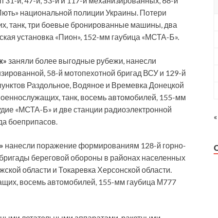
31-й, 47-й, 53-й и 117-й механизированных, 68-й
Лють» национальной полиции Украины. Потери
х, танк, три боевые бронированные машины, два
кая установка «Пион», 152-мм гаубица «МСТА-Б».
к»
заняли более выгодные рубежи, нанесли
зированной, 58-й мотопехотной бригад ВСУ и 129-й
пунктов Раздольное, Водяное и Времевка Донецкой
военнослужащих, танк, восемь автомобилей, 155-мм
удие «МСТА-Б» и две станции радиоэлектронной
«
да боеприпасов.
»
нанесли поражение формированиям 128-й горно-
й бригады береговой обороны в районах населенных
ской области и Токаревка Херсонской области.
ащих, восемь автомобилей, 155-мм гаубица М777
тными летательными аппаратами, ракетными