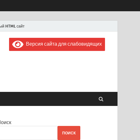
ый HTML сайт
Версия сайта для слабовидящих
 "Советская Россия"
 1956 года
Поиск
ПОИСК