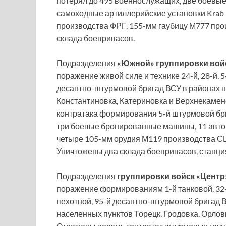
потерял до 495 военнослужащих, две боевы
самоходные артиллерийские установки Krab п
производства ФРГ, 155-мм гаубицу М777 про
склада боеприпасов.
Подразделения
«Южной» группировки вой
поражение живой силе и технике 24-й, 28-й, 
десантно-штурмовой бригад ВСУ в районах н
Константиновка, Катериновка и Верхнекаме
контратака формирования 5-й штурмовой бр
три боевые бронированные машины, 11 авто
четыре 105-мм орудия М119 производства СШ
Уничтожены два склада боеприпасов, станци
Подразделения
группировки войск «Центр
поражение формированиям 1-й танковой, 32-й
пехотной, 95-й десантно-штурмовой бригад В
населенных пунктов Торецк, Гродовка, Орло