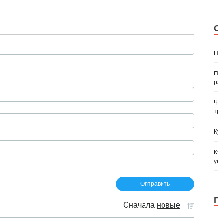
П
П
р
Ч
т
К
К
у
Сначала
новые