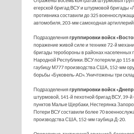
Отражены восемь контратак штурмовых групп 
егерской бригад ВСУ и штурмовой бригады «
противника составили до 325 военнослужащи
автомобиля, 203-мм самоходная артиллерийс
Подразделения
группировки войск «Восто
поражение живой силе и технике 72-й механи
бригады теробороны в районах населенных 
Народной Республики. ВСУ потеряли до 115 
гаубицу М777 производства США, 152-мм ор
борьбы «Буковель-AD». Уничтожены три скла
Подразделения
группировки войск «Днепр
штурмовой, 141-й пехотной бригад ВСУ, 39-
пунктов Малые Щербаки, Нестерянка Запорож
Потери ВСУ составили более 70 военнослуж
производства США, 152-мм гаубица Д-20.
Оперативно-тактической авиацией, беспило