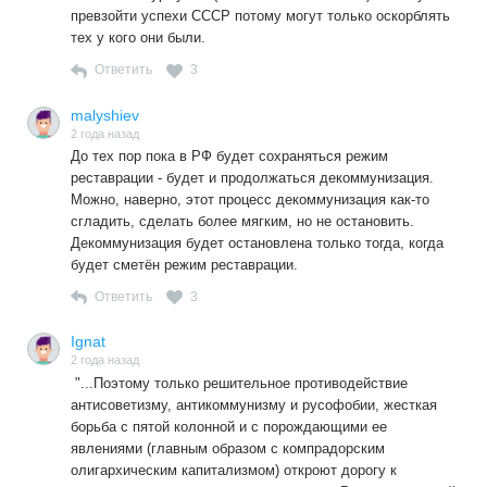
превзойти успехи СССР потому могут только оскорблять
тех у кого они были.
Ответить
3
malyshiev
2 года назад
До тех пор пока в РФ будет сохраняться режим
реставрации - будет и продолжаться декоммунизация.
Можно, наверно, этот процесс декоммунизация как-то
сгладить, сделать более мягким, но не остановить.
Декоммунизация будет остановлена только тогда, когда
будет сметён режим реставрации.
Ответить
3
Ignat
2 года назад
"...Поэтому только решительное противодействие
антисоветизму, антикоммунизму и русофобии, жесткая
борьба с пятой колонной и с порождающими ее
явлениями (главным образом с компрадорским
олигархическим капитализмом) откроют дорогу к