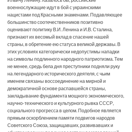
военнослужащие идут в бой с украинскими
нацистами под Красными знаменами. Подавляющее
большинство соотечественников позитивно
оценивают политику В.И. Ленина и И.В. Сталина,
признают их весомый вклад в спасение нашей
страны, в обретение ею статуса великой державы. В
этих условиях категорически недопустимы нападки
на символы подлинного народного патриотизма. Тем
не менее, средь бела дня преступники подняли руку
на легендарного исторического деятеля, с чьим
именем связаны воссоединение на мирной и
демократичной основе распавшейся страны,
закладывание фундамента мощного экономического,
научно-технического и культурного рывка СССР,
социального прогресса в целом. Подобное является
прямым оскорблением памяти подвигов народов
Советского Союза, защищавших, развивавших и