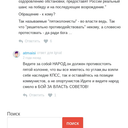
оздоровлению обстановки, предоставят России реальный
шанс на победу и на последующее возрождение."
Обращение - к кому?
Так называемые "пятоколонисты" - во власти ведь. Так
что "решительно противодействовать" некому, а словесно
протестовать - да ради бога ...
Ответить
6
atmaisi
ответ для Ignat
2 года назад
Ведите за собой НАРОД,он должен противостоять
пятой колонне, что вы все жметесь по углам,вы взяли
себе наследие КПСС, так и оставайтесь на позиции
коммунистов, а не опортунистов.Идите и видите народ
смело в БОЙ ЗА ВЛАСТЬ СОВЕТОВ!
Ответить
1
Поиск
ПОИСК