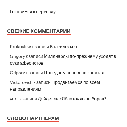
Готовимся к переезду
СВЕЖИЕ КОММЕНТАРИИ
Prokoview
к записи
Калейдоскоп
Grigory
к записи
Миллиарды по-прежнему уходят в
руки аферистов
Grigory
к записи
Проедаем основной капитал
Victorovich
к записи
Продвигаемся по всем
направлениям
yurij
к записи
Дойдет ли «Яблоко» до выборов?
СЛОВО ПАРТНЁРАМ