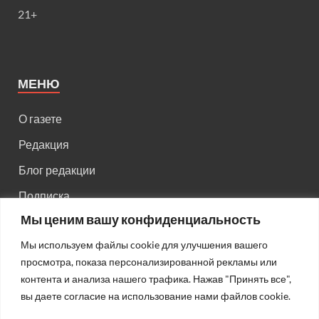
21+
МЕНЮ
О газете
Редакция
Блог редакции
Подписка
Мы ценим вашу конфиденциальность
Правила поведения на сайте
Мы используем файлы cookie для улучшения вашего
Реклама
просмотра, показа персонализированной рекламы или
Старый сайт
контента и анализа нашего трафика. Нажав "Принять все",
вы даете согласие на использование нами файлов cookie.
Старый HTML сайт