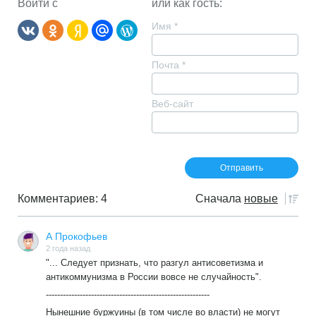
Войти с
или как гость:
Имя
*
Почта
*
Веб-сайт
Комментариев: 4
Сначала
новые
А Прокофьев
2 года назад
"... Следует признать, что разгул антисоветизма и
антикоммунизма в России вовсе не случайность".
----------------------------------------------------------
Нынешние буржуины (в том числе во власти) не могут