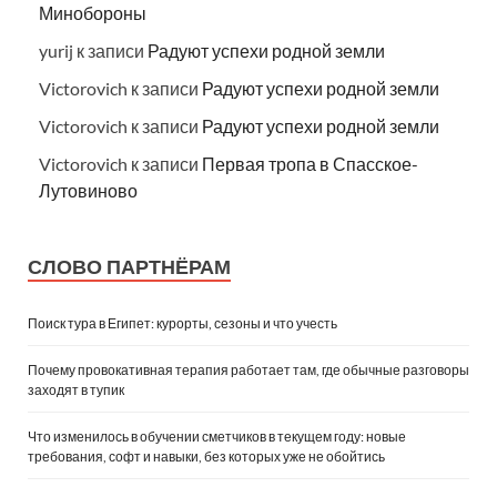
Минобороны
yurij
к записи
Радуют успехи родной земли
Victorovich
к записи
Радуют успехи родной земли
Victorovich
к записи
Радуют успехи родной земли
Victorovich
к записи
Первая тропа в Спасское-
Лутовиново
СЛОВО ПАРТНЁРАМ
Поиск тура в Египет: курорты, сезоны и что учесть
Почему провокативная терапия работает там, где обычные разговоры
заходят в тупик
Что изменилось в обучении сметчиков в текущем году: новые
требования, софт и навыки, без которых уже не обойтись