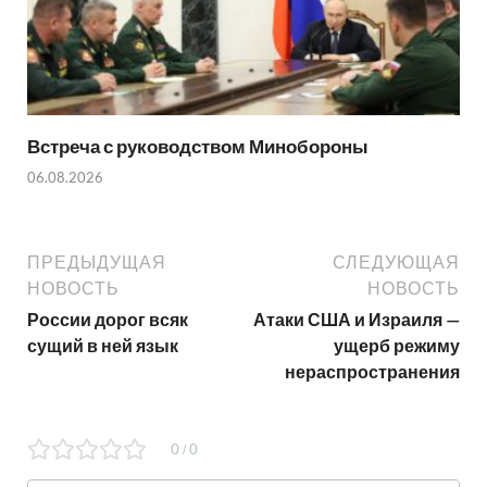
Встреча с руководством Минобороны
06.08.2026
ПРЕДЫДУЩАЯ
СЛЕДУЮЩАЯ
НОВОСТЬ
НОВОСТЬ
России дорог всяк
Атаки США и Израиля —
сущий в ней язык
ущерб режиму
нераспространения
0
0
/