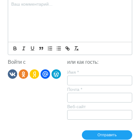
Войти с
или как гость:
Имя
*
Почта
*
Веб-сайт