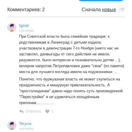
Комментариев: 2
Сначала
новые
Ignat
год назад
При Советской власти была семейная традиция: к
родственникам в Ленинград с детьми ездили,
участвовали в демонстрации 7-го Ноября (никто нас не
заставлял, денвыгоды от сего действия не имели,
разумеется, было интересно и познавательно детям ...),
вечером напротив Петропавловки даже "свои" (по памяти)
места для лучшего взгляда имели на подоконниках ...
Понятно, что буржуазная власть не может скупиться на
праздничность и мишурную привлекательность. А
"простолюдинам" давно надо понять суть произведенной
"Перестройки" и не удивляться изощрённым
препонам................
Ответить
1
Strycis
год назад