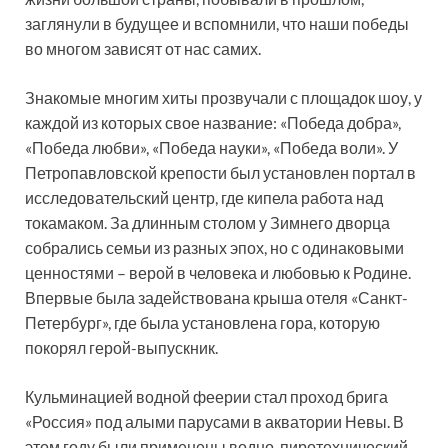
заглянули в будущее и вспомнили, что наши победы
во многом зависят от нас самих.
Знакомые многим хиты прозвучали с площадок шоу, у
каждой из которых свое название: «Победа добра»,
«Победа любви», «Победа науки», «Победа воли». У
Петропавловской крепости был установлен портал в
исследовательский центр, где кипела работа над
токамаком. За длинным столом у Зимнего дворца
собрались семьи из разных эпох, но с одинаковыми
ценностями – верой в человека и любовью к Родине.
Впервые была задействована крыша отеля «Санкт-
Петербург», где была установлена гора, которую
покорял герой-выпускник.
Кульминацией водной феерии стал проход брига
«Россия» под алыми парусами в акватории Невы. В
этом году были применены водно-пиротехнический