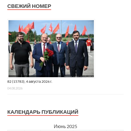
охранял... полиция и росгвардия не патрулировали там...
СВЕЖИЙ НОМЕР
Впечатление было, что это "Алые паруса" только для
избранных, за большие деньги или выслуживались перед
кем-то, а вы- простые люди - мусор, не подходи...
Мы прошли несколько мест, где надеялись найти подход
к Неве, но ... нет, не пускают... народ столпился в
надежде хоть что-то увидеть.
Мы ждали 2,5 часа и напрасно... ничего не видно... ни
салют, ни брига.
Ребенок 9 лет сильно расстроился, ведь мечтала она
увидеть "Алые паруса" несколько лет !!!
82 (15783), 4 августа 2026 г.
04.08.2026
Для кого это праздник???
Ведь не только для выпускников !!! Как минимум для
КАЛЕНДАРЬ ПУБЛИКАЦИЙ
заманивания туристов в Санкт-Петербург и пополнения
городской казны !!!
Июнь 2025