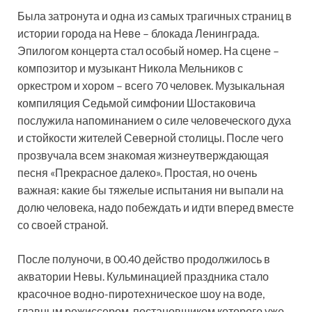
Была затронута и одна из самых трагичных страниц в
истории города на Неве – блокада Ленинграда.
Эпилогом концерта стал особый номер. На сцене –
композитор и музыкант Никола Мельников с
оркестром и хором – всего 70 человек. Музыкальная
компиляция Седьмой симфонии Шостаковича
послужила напоминанием о силе человеческого духа
и стойкости жителей Северной столицы. После чего
прозвучала всем знакомая жизнеутверждающая
песня «Прекрасное далеко». Простая, но очень
важная: какие бы тяжелые испытания ни выпали на
долю человека, надо побеждать и идти вперед вместе
со своей страной.
После полуночи, в 00.40 действо продолжилось в
акватории Невы. Кульминацией праздника стало
красочное водно-пиротехническое шоу на воде,
главным режиссером-постановщиком которого уже