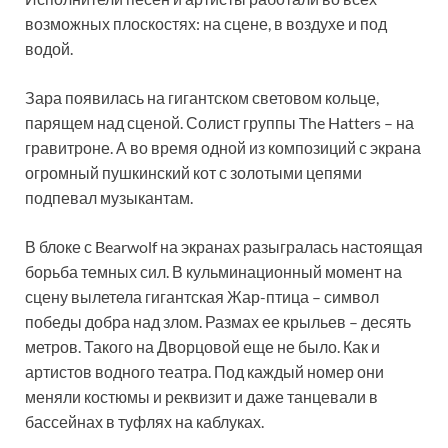
возможных плоскостях: на сцене, в воздухе и под
водой.
Зара появилась на гигантском световом кольце,
парящем над сценой. Солист группы The Hatters – на
гравитроне. А во время одной из композиций с экрана
огромный пушкинский кот с золотыми цепями
подпевал музыкантам.
В блоке с Bearwolf на экранах разыгралась настоящая
борьба темных сил. В кульминационный момент на
сцену вылетела гигантская Жар-птица – символ
победы добра над злом. Размах ее крыльев – десять
метров. Такого на Дворцовой еще не было. Как и
артистов водного театра. Под каждый номер они
меняли костюмы и реквизит и даже танцевали в
бассейнах в туфлях на каблуках.