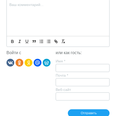
Войти с
или как гость:
Имя
*
Почта
*
Веб-сайт