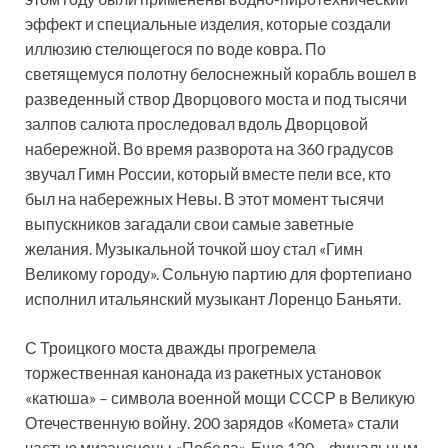
эффект и специальные изделия, которые создали
иллюзию стелющегося по воде ковра. По
светящемуся полотну белоснежный корабль вошел в
разведенный створ Дворцового моста и под тысячи
залпов салюта проследовал вдоль Дворцовой
набережной. Во время разворота на 360 градусов
звучал Гимн России, который вместе пели все, кто
был на набережных Невы. В этот момент тысячи
выпускников загадали свои самые заветные
желания. Музыкальной точкой шоу стал «Гимн
Великому городу». Сольную партию для фортепиано
исполнил итальянский музыкант Лоренцо Баньяти.
С Троицкого моста дважды прогремела
торжественная канонада из ракетных установок
«катюша» – символа военной мощи СССР в Великую
Отечественную войну. 200 зарядов «Комета» стали
частью мизансцены «Победа». Еще 120 – финальным