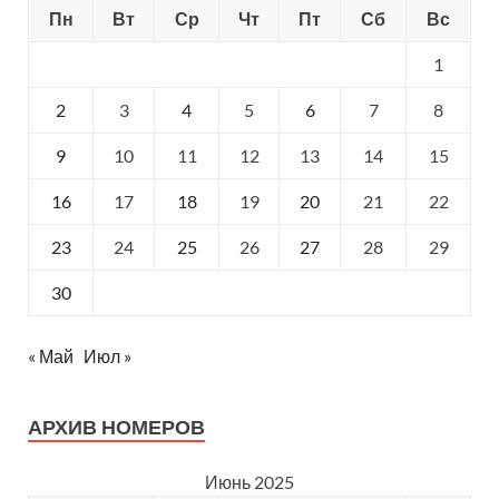
Зачем так по-свински поступать с людьми, с гостями
Пн
Вт
Ср
Чт
Пт
Сб
Вс
города... Ведь многие только ради этого события
приехали из других городов, взяв отпуска, купив дорогие
1
билеты и т. д.
2
3
4
5
6
7
8
Подробнее на
Отзовик
:
9
10
11
12
13
14
15
https://otzovik.com/review_16269702.html
16
17
18
19
20
21
22
23
24
25
26
27
28
29
30
« Май
Июл »
АРХИВ НОМЕРОВ
Июнь 2025