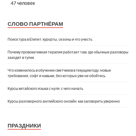
47 человек
СЛОВО ПАРТНЁРАМ
Поиск тура в Египет: курорты, сезоны и что учесть
Почему провокативная терапия работает там, где обычные разговоры
заходят в тупик
Что изменилось в обучении сметчиков в текущем году: новые
требования, софт и навыки, без которых уже не обойтись
Курсы китайского языка с нуля: с чего начать
Курсы разговорного английского онлайн: как заговорить уверенно
ПРАЗДНИКИ