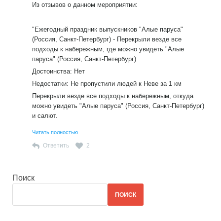
Из отзывов о данном мероприятии:
"Ежегодный праздник выпускников "Алые паруса"
(Россия, Санкт-Петербург) - Перекрыли везде все
подходы к набережным, где можно увидеть "Алые
паруса" (Россия, Санкт-Петербург)
Достоинства: Нет
Недостатки: Не пропустили людей к Неве за 1 км
Перекрыли везде все подходы к набережным, откуда
можно увидеть "Алые паруса" (Россия, Санкт-Петербург)
и салют.
Читать полностью
Я приехала с дочкой, как многие другие в толпе, из
Ответить
2
другого города, чтобы посмотреть салют и "Алые
паруса". Но, увы, не тут-то было.
На большом расстоянии от Невы забаррикадировали
Поиск
грузовиками. Полиция никого не пропускала.
ПОИСК
И это не ради безопасности. Это точно. Потому что теракт
могли сделать в любой точке у Невы, там были
ОГРОМНЫЕ толпы людей!!!! И никто их не проверял и не