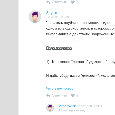
Ответить
3
Strycis
12 месяцев назад
"писатель «публично разместил видеоро
одном из видеохостингов, в котором, с
информация о действиях Вооруженных 
--------------------------
Пара вопросов
:
1) Что именно "ложного" удалось обнар
И дабы убедиться в "лживости", желате
Читать полностью
2) Чем отличается "
публичное
размещени
открытом доступе"?
Ответить
2
Victorovich
ответ для Strycis
12 месяцев назад