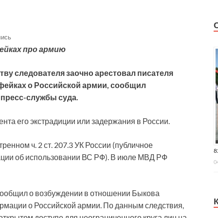
лись
ейках про армию
тву следователя заочно арестовал писателя
 фейках о Российской армии, сообщил
пресс-службы суда.
ента его экстрадиции или задержания в России.
енном ч. 2 ст. 207.3 УК России (публичное
8
ии об использовании ВС РФ). В июле МВД РФ
0
сообщил о возбуждении в отношении Быкова
рмации о Российской армии. По данным следствия,
открытом доступе для неограниченного круга лиц на