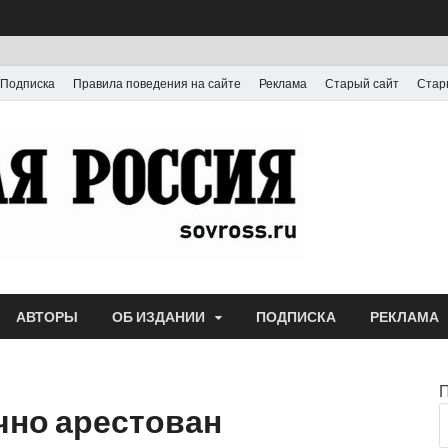
Подписка
Правила поведения на сайте
Реклама
Старый сайт
Стар
Газета
Выпускается с июля
АВТОРЫ
ОБ ИЗДАНИИ
ПОДПИСКА
РЕКЛАМА
чно арестован