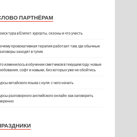
СЛОВО ПАРТНЁРАМ
оиск тура в Египет: курорты, сезоны и что учесть
очему провокативная терапия работает там, где обычные
азговоры заходят в тупик
то изменилось в обучении сметчиков в текущем году: новые
ребования, софт и навыки, без которых уже не обойтись
урсы китайского языка с нуля: с чего начать
урсы разговорного английского онлайн: как заговорить
веренно
ПРАЗДНИКИ