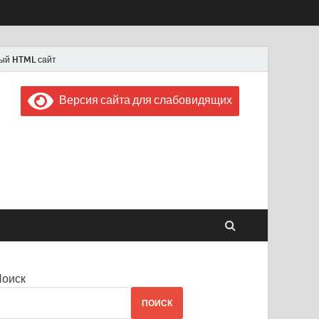
ый HTML сайт
Версия сайта для слабовидящих
 "Советская Россия"
 1956 года
Поиск
ПОИСК