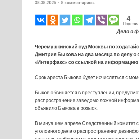
08.08.2025
-
8 комментариев.
4
Подели
Дело о ф
Черемушкинский суд Москвы по ходатайс
Дмитрия Быкова на два месяца по делу о
«Интерфакс» со ссылкой на информацию 
Срок ареста Быкова будет исчисляться с мом
Быков обвиняется в преступлении, предусмотр
распространение заведомо ложной информац
объявило Быкова в розыск.
В минувшем апреле Следственный комитет 
уголовного дела о распространении дезинфо
писатель «публично разместил видеоролик в 