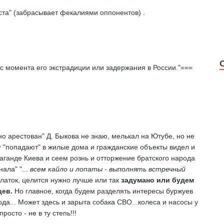
ста" (забрасывает фекалиями оппонентов) .
 с момента его экстрадиции или задержания в России."===
о арестован" Д. Быкова не знаю, мелькал на Ютубе, но не
 "попадают" в жилые дома и гражданские объекты видел и
паганде Киева и сеем рознь и отторжение братского народа
ала" "...
всем кайло и лопаты - выполнять встречный
латок, целится нужно лучше или так
задумано или будем
цев.
Но главное, когда будем разделять интересы буржуев
да... Может здесь и зарыта собака СВО...колеса и насосы у
росто - не в ту степь!!!