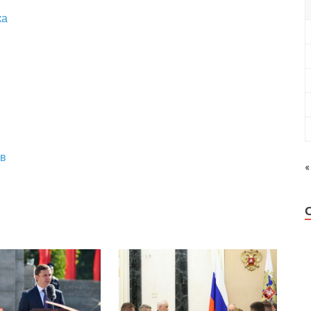
ка
ов
«