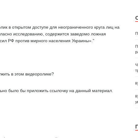
лик в открытом доступе для неограниченного круга лиц на
П
огласно исследованию, содержится заведомо ложная
сил РФ против мирного населения Украины»."
П
р
Ч
т
ужить в этом видеоролике?
К
льно было бы приложить ссылочку на данный материал.
К
у
е в открытом доступе" видеороликов от "размещения в