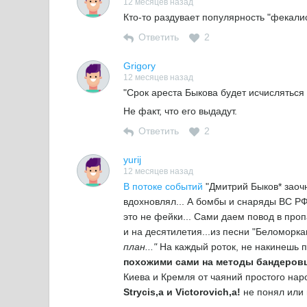
12 месяцев назад
Кто-то раздувает популярность "фекали
Ответить
2
Grigory
12 месяцев назад
"Срок ареста Быкова будет исчисляться
Не факт, что его выдадут.
Ответить
2
yurij
12 месяцев назад
В потоке событий
"Дмитрий Быков* заочн
вдохновлял... А бомбы и снаряды ВС РФ
это не фейки... Сами даем повод в про
и на десятилетия...из песни "Беломоркан
план..."
На каждый роток, не накинешь п
похожими сами на методы бандеров
Киева и Кремля от чаяний простого наро
Strycis,а и Victorovich,а!
не понял или п