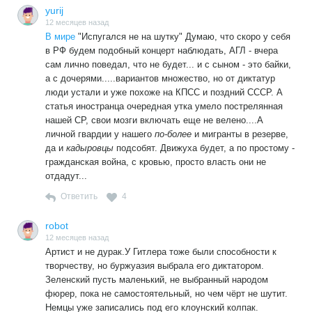
yurij
12 месяцев назад
В мире
"Испугался не на шутку" Думаю, что скоро у себя
в РФ будем подобный концерт наблюдать, АГЛ - вчера
сам лично поведал, что не будет... и с сыном - это байки,
а с дочерями.....вариантов множество, но от диктатур
люди устали и уже похоже на КПСС и поздний СССР. А
статья иностранца очередная утка умело пострелянная
нашей СР, свои мозги включать еще не велено....А
личной гвардии у нашего
по-более
и мигранты в резерве,
да и
кадыровцы
подсобят. Движуха будет, а по простому -
гражданская война, с кровью, просто власть они не
отдадут...
Ответить
4
robot
12 месяцев назад
Артист и не дурак.У Гитлера тоже были способности к
творчеству, но буржуазия выбрала его диктатором.
Зеленский пусть маленький, не выбранный народом
фюрер, пока не самостоятельный, но чем чёрт не шутит.
Немцы уже записались под его клоунский колпак.