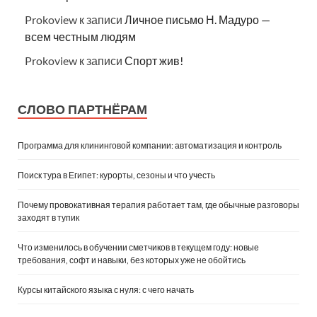
Prokoview
к записи
Личное письмо Н. Мадуро —
всем честным людям
Prokoview
к записи
Спорт жив!
СЛОВО ПАРТНЁРАМ
Программа для клининговой компании: автоматизация и контроль
Поиск тура в Египет: курорты, сезоны и что учесть
Почему провокативная терапия работает там, где обычные разговоры
заходят в тупик
Что изменилось в обучении сметчиков в текущем году: новые
требования, софт и навыки, без которых уже не обойтись
Курсы китайского языка с нуля: с чего начать