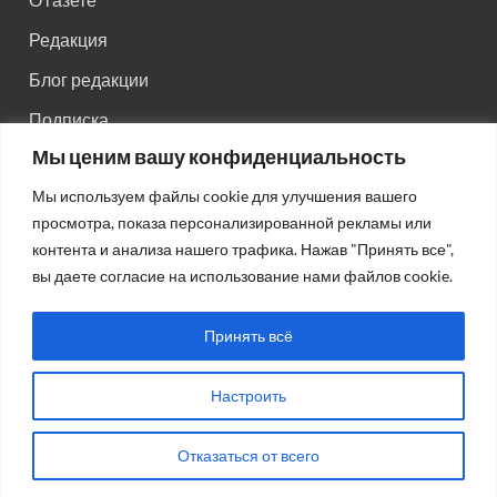
Редакция
Блог редакции
Подписка
Мы ценим вашу конфиденциальность
Правила поведения на сайте
Мы используем файлы cookie для улучшения вашего
Реклама
просмотра, показа персонализированной рекламы или
Старый сайт
контента и анализа нашего трафика. Нажав "Принять все",
вы даете согласие на использование нами файлов cookie.
Старый HTML сайт
Принять всё
Настроить
Авторсие права: © 2026
Газета "Советская Россия"
.
Отказаться от всего
Работает на Wordpress