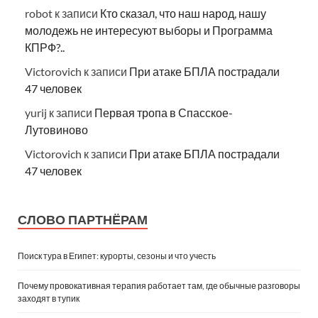
robot
к записи
Кто сказал, что наш народ, нашу
молодежь не интересуют выборы и Программа
КПРФ?..
Victorovich
к записи
При атаке БПЛА пострадали
47 человек
yurij
к записи
Первая тропа в Спасское-
Лутовиново
Victorovich
к записи
При атаке БПЛА пострадали
47 человек
СЛОВО ПАРТНЁРАМ
Поиск тура в Египет: курорты, сезоны и что учесть
Почему провокативная терапия работает там, где обычные разговоры
заходят в тупик