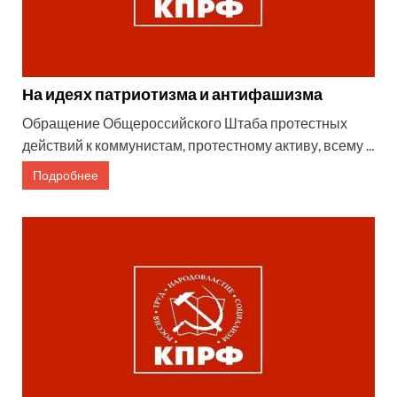
На идеях патриотизма и антифашизма
Обращение Общероссийского Штаба протестных
действий к коммунистам, протестному активу, всему ...
Подробнее